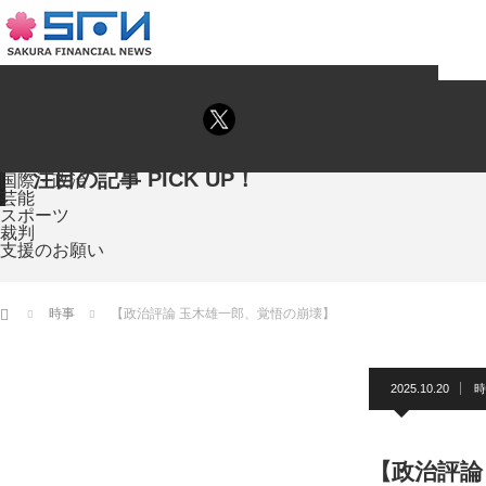
注目の記事 PICK UP！
国際・政治
芸能
スポーツ
裁判
支援のお願い
ホーム
時事
【政治評論 玉木雄一郎、覚悟の崩壊】
2025.10.20
時
【政治評論