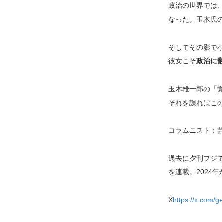
政治の世界では
なった。玉木氏
そしてその影で
彼女こそ
政治に
玉木雄一郎の「
それを誤ればこ
コラムニスト：
過去に夕刊フジで
を連載。2024
X
https://x.com/g