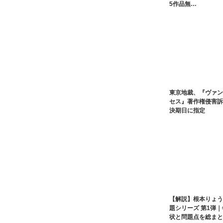
5作品無…
東京地裁、『ヴァン
セス』著作権侵害訴
決期日に指定
【解説】根本りょう
題シリーズ 第1弾
状と問題点を総まと