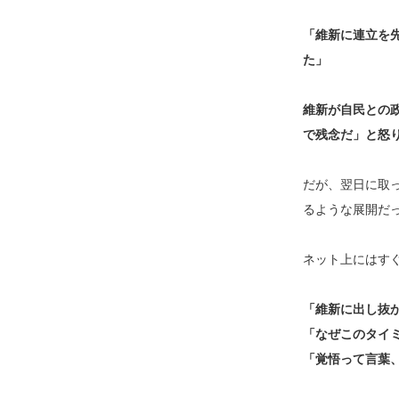
「維新に連立を
た」
維新が自民との
で残念だ」と怒
だが、翌日に取
るような展開だ
ネット上にはす
「維新に出し抜
「なぜこのタイ
「覚悟って言葉