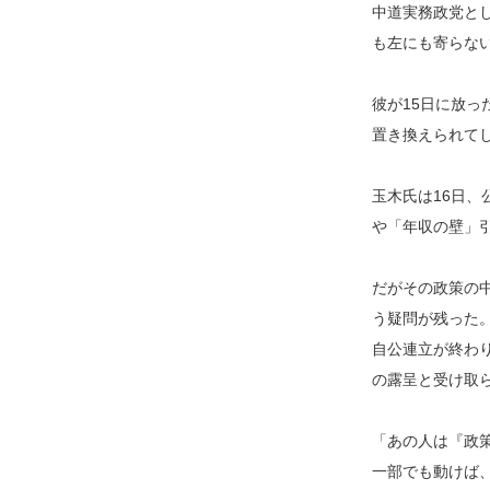
中道実務政党と
も左にも寄らな
彼が15日に放っ
置き換えられて
玉木氏は16日、
や「年収の壁」
だがその政策の
う疑問が残った
自公連立が終わ
の露呈と受け取
「あの人は『政
一部でも動けば