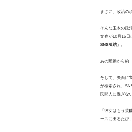
まさに、政治の
そんな玉木の政
文春が10月15
SNS凍結」
。
あの騒動から約
そして、矢面に
が検索され、S
民間人に過ぎな
「彼女はもう芸
ースに出るたび