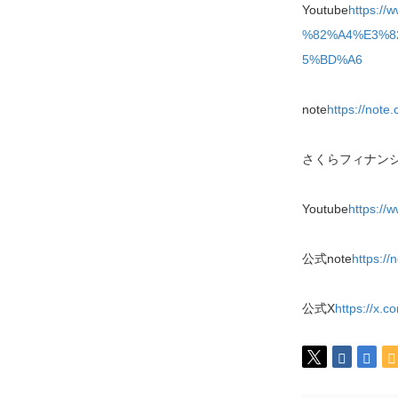
Youtube
https:
%82%A4%E3%8
5%BD%A6
note
https://not
さくらフィナン
Youtube
https://
公式note
https://
公式X
https://x.