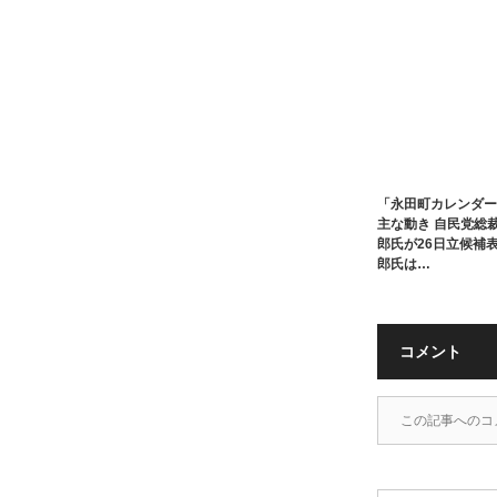
「永田町カレンダー
主な動き 自民党総
郎氏が26日立候補
郎氏は…
コメント
この記事へのコ