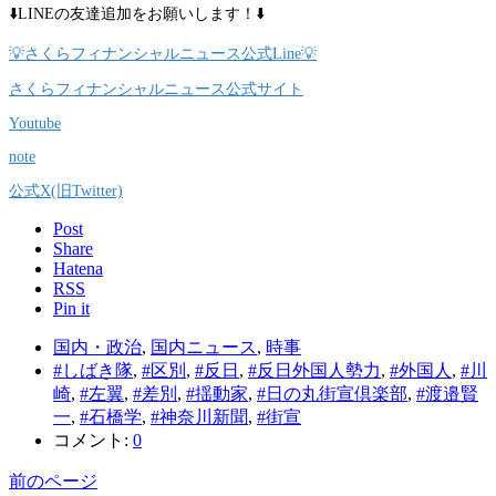
⬇️LINEの友達追加をお願いします！⬇️
💡さくらフィナンシャルニュース公式Line💡
さくらフィナンシャルニュース公式サイト
Youtube
note
公式X(旧Twitter)
Post
Share
Hatena
RSS
Pin it
国内・政治
,
国内ニュース
,
時事
#しばき隊
,
#区別
,
#反日
,
#反日外国人勢力
,
#外国人
,
#川
崎
,
#左翼
,
#差別
,
#揺動家
,
#日の丸街宣倶楽部
,
#渡邉賢
一
,
#石橋学
,
#神奈川新聞
,
#街宣
コメント:
0
前のページ