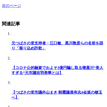
次のページ
関連記事
元つばさの党支持者・江口敏、黒川敦彦らの名前を語
り「振り込め詐欺」
【コロナ公的融資でおよそ3億円騙し取る寝屋川“美人
すぎる“元市議吉羽美華とは】
【つばさの党市議外山まき 朝霞議員有志4会派の槍玉
へ】