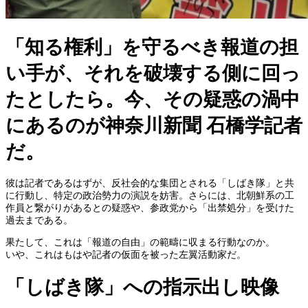
「知る権利」を守るべき報道の担
い手が、それを破壊する側に回っ
たとしたら。今、その疑惑の渦中
にあるのが神奈川新聞 石橋学記者
だ。
彼は記者であるはずが、反社会的な集団とされる「しばき隊」と共
に行動し、特定の政治勢力の演説を妨害。さらには、北朝鮮系の工
作員と繋がりがあるとの疑惑や、参政党から「出禁処分」を受けた
過去まである。
果たして、これは「報道の自由」の範疇に収まる行動なのか。
いや、これはもはや記者の仮面を被った左翼活動家だ。
「しばき隊」への指示出し映像