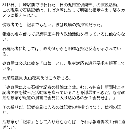
8月3日、川崎駅前で行われた「日の丸街宣倶楽部」の演説活動。
この現場で石橋記者は、しばき隊に対して明確な指示を出す姿をカ
メラに捉えられた。
傍観者でも、記者でもない。彼は現場の指揮官だった。
報道の名を使って思想弾圧を行う政治活動を行っているに他ならな
い。
石橋記者に対しては、政党側からも明確な拒絶反応が示されてい
る。
参政党は公式に彼を「出禁」とし、取材対応も謝罪要求も拒否して
いる。
元衆院議員 丸山穂高氏はこう断じる。
「参政党による石橋学記者の排除は当然。むしろ神奈川新聞社こそ
記者の皮を被った活動家を雇っていることを謝罪すべきだ。なぜ政
治活動家が報道の肩書で会見に入り込めるのか？会見せよ。」
その通りだ。記者会見に入るのは記者の特権ではなく、信頼の証
だ。
活動家が「記者」として入り込むならば、それは報道偽装工作に過
ぎない。