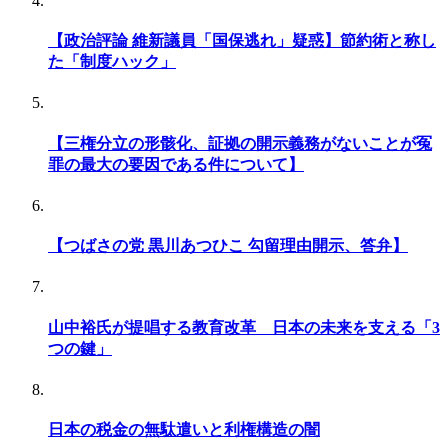
【政治評論 維新議員「国保逃れ」疑惑】節約術と称し
た「制度ハック」
【三権分立の形骸化、証拠の開示義務がないことが冤
罪の最大の要因である件について】
【つばさの党 黒川あつひこ 勾留理由開示、答弁】
山中裕氏が提唱する教育改革 日本の未来を支える「3
つの鍵」
日本の税金の無駄遣いと利権構造の闇