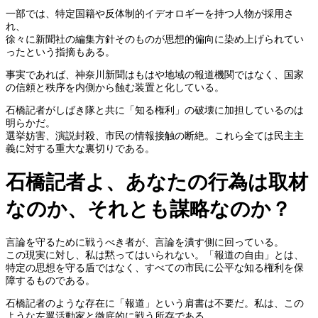
一部では、特定国籍や反体制的イデオロギーを持つ人物が採用さ
れ、
徐々に新聞社の編集方針そのものが思想的偏向に染め上げられてい
ったという指摘もある。
事実であれば、神奈川新聞はもはや地域の報道機関ではなく、国家
の信頼と秩序を内側から蝕む装置と化している。
石橋記者がしばき隊と共に「知る権利」の破壊に加担しているのは
明らかだ。
選挙妨害、演説封殺、市民の情報接触の断絶。これら全ては民主主
義に対する重大な裏切りである。
石橋記者よ、あなたの行為は取材
なのか、それとも謀略なのか？
言論を守るために戦うべき者が、言論を潰す側に回っている。
この現実に対し、私は黙ってはいられない。「報道の自由」とは、
特定の思想を守る盾ではなく、すべての市民に公平な知る権利を保
障するものである。
石橋記者のような存在に「報道」という肩書は不要だ。私は、この
ような左翼活動家と徹底的に戦う所存である。