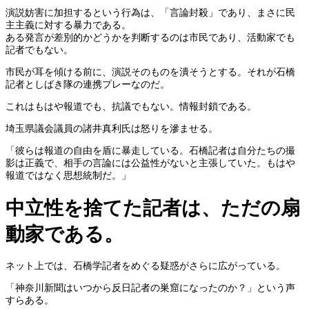
演説妨害に加担するという行為は、「言論封殺」であり、まさに民
主主義に対する暴力である。
ある発言が差別的かどうかを判断するのは市民であり、活動家でも
記者でもない。
市民が耳を傾ける前に、演説そのものを潰そうとする。それが石橋
記者としばき隊の連携プレーなのだ。
これはもはや報道でも、抗議でもない。情報封鎖である。
埼玉県議会議員の諸井真利氏は怒りを滲ませる。
「彼らは報道の自由を盾に暴走している。石橋記者は自分たちの撮
影は正義で、相手の言論には公益性がないと主張していた。もはや
報道ではなく思想統制だ。」
中立性を捨てた記者は、ただの扇
動家である。
ネット上では、石橋学記者をめぐる疑惑がさらに広がっている。
「神奈川新聞はいつから反日記者の巣窟になったのか？」という声
すらある。