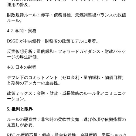
運用の普及。
財政規律ルール：赤字・債務目標、景気調整後バランスの数値
ルール。
4-2. 学問・実務
DSGE が中央銀行・財務省の政策モデルに定着。
反実仮想分析：量的緩和・フォワードガイダンス・財政パッケ
ージの厚生評価。
4-3. 日本の射程
デフレ下のコミットメント（ゼロ金利・量的緩和・物価目標）
と期待のアンカーの重要性。
政策ミックス：金融・財政・成長戦略のルール化とコミュニケ
ーション。
5. 批判と限界
ルールの硬直性：非常時の柔軟性欠如→逃げ条項や依拠指標の
見直しが必要。
RBC の摩擦不足：価格・賃金粘着性、金融摩擦、需要ショック