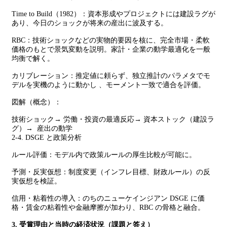
Time to Build（1982）：資本形成やプロジェクトには建設ラグが
あり、今日のショックが将来の産出に波及する。
RBC：技術ショックなどの実物的要因を核に、完全市場・柔軟
価格のもとで景気変動を説明。家計・企業の動学最適化を一般
均衡で解く。
カリブレーション：推定値に頼らず、独立推計のパラメタでモ
デルを実機のように動かし 、モーメント一致で適合を評価。
図解（概念）：
技術ショック→ 労働・投資の最適反応→ 資本ストック（建設ラ
グ）→ 産出の動学
2-4. DSGE と政策分析
ルール評価：モデル内で政策ルールの厚生比較が可能に。
予測・反実仮想：制度変更（インフレ目標、財政ルール）の反
実仮想を検証。
信用・粘着性の導入：のちのニューケインジアン DSGE に価
格・賃金の粘着性や金融摩擦が加わり、RBC の骨格と融合。
3. 受賞理由と当時の経済状況（課題と答え）