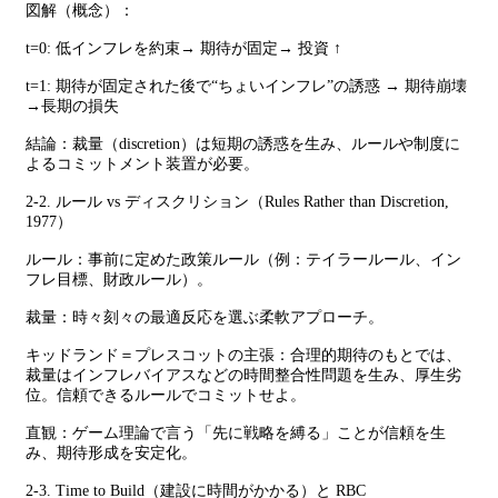
図解（概念）：
t=0: 低インフレを約束→ 期待が固定→ 投資 ↑
t=1: 期待が固定された後で“ちょいインフレ”の誘惑 → 期待崩壊
→長期の損失
結論：裁量（discretion）は短期の誘惑を生み、ルールや制度に
よるコミットメント装置が必要。
2-2. ルール vs ディスクリション（Rules Rather than Discretion,
1977）
ルール：事前に定めた政策ルール（例：テイラールール、イン
フレ目標、財政ルール）。
裁量：時々刻々の最適反応を選ぶ柔軟アプローチ。
キッドランド＝プレスコットの主張：合理的期待のもとでは、
裁量はインフレバイアスなどの時間整合性問題を生み、厚生劣
位。信頼できるルールでコミットせよ。
直観：ゲーム理論で言う「先に戦略を縛る」ことが信頼を生
み、期待形成を安定化。
2-3. Time to Build（建設に時間がかかる）と RBC