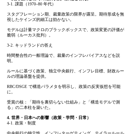
3-1. 課題（1970–80 年代）
スタグフレーション期、裁量政策の限界が露呈。期待形成を無
視したケインズ的細工は効かない。
モデルは計量マクロのブラックボックスで、政策変更の評価が
脆弱（ルーカス批判）。
3-2. キッドランドの答え
時間整合性の一般理論で、裁量のインフレバイアスなどを説
明。
ルールに基づく政策、独立中央銀行、インフレ目標、財政ルー
ルの理論基盤を提供。
RBC/DSGE で構造パラメタを明示し、政策の反実仮想を可能
に。
受賞の核：「期待を裏切らない仕組み」と「構造モデルで測
る」の二本柱を築いた。
4. 世界・日本への影響（政策・学問・日常）
4-1. 政策・制度
中央銀行の独立性、インフレターゲティング、テイラールール