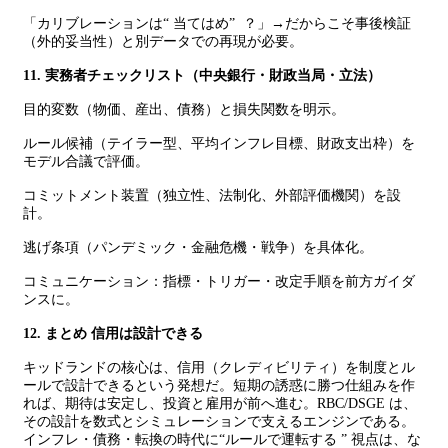
「カリブレーションは“ 当てはめ” ？」→だからこそ事後検証
（外的妥当性）と別データでの再現が必要。
11. 実務者チェックリスト（中央銀行・財政当局・立法）
目的変数（物価、産出、債務）と損失関数を明示。
ルール候補（テイラー型、平均インフレ目標、財政支出枠）を
モデル合議で評価。
コミットメント装置（独立性、法制化、外部評価機関）を設
計。
逃げ条項（パンデミック・金融危機・戦争）を具体化。
コミュニケーション：指標・トリガー・改定手順を前方ガイダ
ンスに。
12. まとめ 信用は設計できる
キッドランドの核心は、信用（クレディビリティ）を制度とル
ールで設計できるという発想だ。短期の誘惑に勝つ仕組みを作
れば、期待は安定し、投資と雇用が前へ進む。RBC/DSGE は、
その設計を数式とシミュレーションで支えるエンジンである。
インフレ・債務・転換の時代に“ルールで運転する ” 視点は、な