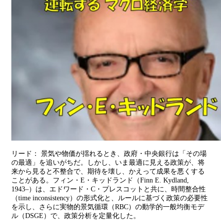
リード： 景気や物価が揺れるとき、政府・中央銀行は「その場
の最適」を追いがちだ。しかし、いま最適に見える政策が、将
来から見ると不整合で、期待を壊し、かえって成果を悪くする
ことがある。フィン・E・キッドランド（Finn E. Kydland,
1943–）は、エドワード・C・プレスコットと共に、時間整合性
（time inconsistency）の形式化と、ルールに基づく政策の必要性
を示し、さらに実物的景気循環（RBC）の動学的一般均衡モデ
ル（DSGE）で、政策分析を定量化した。