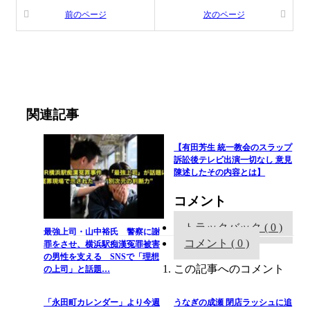
前のページ
次のページ
関連記事
【有田芳生 統一教会のスラップ
訴訟後テレビ出演一切なし 意見
陳述したその内容とは】
コメント
トラックバック ( 0 )
最強上司・山中裕氏 警察に謝
コメント ( 0 )
罪をさせ、横浜駅痴漢冤罪被害
の男性を支える SNSで「理想
この記事へのコメント
の上司」と話題…
「永田町カレンダー」より今週
うなぎの成瀬 閉店ラッシュに追