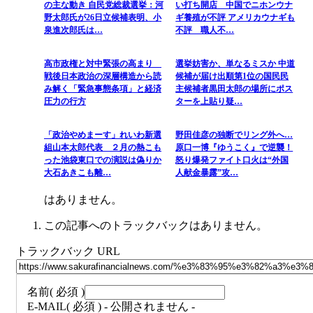
の主な動き 自民党総裁選挙：河
い打ち開店 中国でニホンウナ
野太郎氏が26日立候補表明、小
ギ養殖が不評 アメリカウナギも
泉進次郎氏は…
不評 職人不…
高市政権と対中緊張の高まり
選挙妨害か、単なるミスか 中道
戦後日本政治の深層構造から読
候補が届け出順第1位の国民民
み解く「緊急事態条項」と経済
主候補者黒田太郎の場所にポス
圧力の行方
ターを上貼り疑…
「政治やめまーす」れいわ新選
野田佳彦の独断でリング外へ…
組山本太郎代表 ２月の熱こも
原口一博『ゆうこく』で逆襲！
った池袋東口での演説は偽りか
怒り爆発ファイト口火は“外国
大石あきこも離…
人献金暴露”攻…
はありません。
この記事へのトラックバックはありません。
トラックバック URL
名前
( 必須 )
E-MAIL
( 必須 ) - 公開されません -