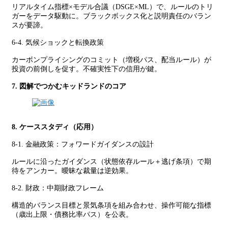
リアルタイム指標×モデル合議（DSGE×ML）で、ルールのトリ
ガーをデータ駆動に。ブラックボックス化と説明責任のバラン
スが要諦。
6-4. 気候ショックと転換政策
カーボンプライシングのコミット（増税パス、配当ルール）が
投資の前倒しを促す。不確実性下の信用が鍵。
7. 図解でつかむキッドランドのコア
8. ケーススタディ（応用）
8-1. 金融政策：フォワードガイダンスの設計
ルールに沿ったガイダンス（状態依存ルール＋逃げ条項）で期
待をアンカー。曖昧な裁量は逆効果。
8-2. 財政：中期財政フレーム
構造的バランス目標と景気条項を組み合わせ、操作可能な指標
（歳出上限・債務比率パス）を公表。