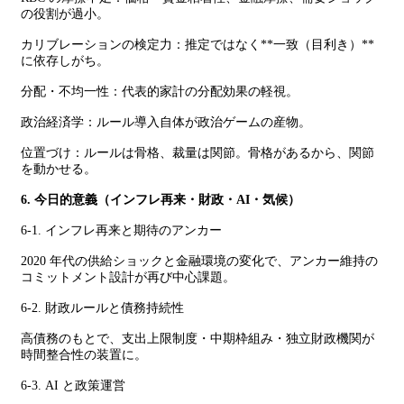
の役割が過小。
カリブレーションの検定力：推定ではなく**一致（目利き）**
に依存しがち。
分配・不均一性：代表的家計の分配効果の軽視。
政治経済学：ルール導入自体が政治ゲームの産物。
位置づけ：ルールは骨格、裁量は関節。骨格があるから、関節
を動かせる。
6. 今日的意義（インフレ再来・財政・AI・気候）
6-1. インフレ再来と期待のアンカー
2020 年代の供給ショックと金融環境の変化で、アンカー維持の
コミットメント設計が再び中心課題。
6-2. 財政ルールと債務持続性
高債務のもとで、支出上限制度・中期枠組み・独立財政機関が
時間整合性の装置に。
6-3. AI と政策運営