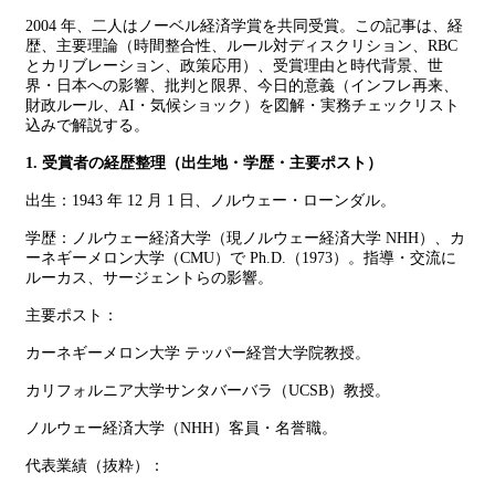
2004 年、二人はノーベル経済学賞を共同受賞。この記事は、経
歴、主要理論（時間整合性、ルール対ディスクリション、RBC
とカリブレーション、政策応用）、受賞理由と時代背景、世
界・日本への影響、批判と限界、今日的意義（インフレ再来、
財政ルール、AI・気候ショック）を図解・実務チェックリスト
込みで解説する。
1. 受賞者の経歴整理（出生地・学歴・主要ポスト）
出生：1943 年 12 月 1 日、ノルウェー・ローンダル。
学歴：ノルウェー経済大学（現ノルウェー経済大学 NHH）、カ
ーネギーメロン大学（CMU）で Ph.D.（1973）。指導・交流に
ルーカス、サージェントらの影響。
主要ポスト：
カーネギーメロン大学 テッパー経営大学院教授。
カリフォルニア大学サンタバーバラ（UCSB）教授。
ノルウェー経済大学（NHH）客員・名誉職。
代表業績（抜粋）：