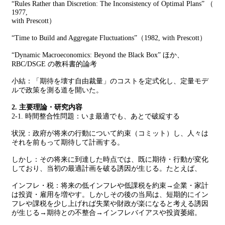
“Rules Rather than Discretion: The Inconsistency of Optimal Plans” （
1977,
with Prescott）
“Time to Build and Aggregate Fluctuations”（1982, with Prescott）
“Dynamic Macroeconomics: Beyond the Black Box” ほか、
RBC/DSGE の教科書的論考
小結：「期待を壊す自由裁量」のコストを定式化し、定量モデ
ルで政策を測る道を開いた。
2. 主要理論・研究内容
2-1. 時間整合性問題：いま最適でも、あとで破綻する
状況：政府が将来の行動について約束（コミット）し、人々は
それを前もって期待して計画する。
しかし：その将来に到達した時点では、既に期待・行動が変化
しており、当初の最適計画を破る誘因が生じる。たとえば、
インフレ・税：将来の低インフレや低課税を約束→企業・家計
は投資・雇用を増やす。しかしその後の当局は、短期的にイン
フレや課税を少し上げれば失業や財政が楽になると考える誘因
が生じる→期待との不整合→インフレバイアスや投資萎縮。