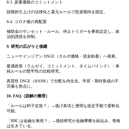
8-3. 炭素価格のコミットメント
段階的引上げの法律化と還元ルールで投資期待を固定。
8-4. コロナ後の再配置
補助金のサンセット・ルール、停止トリガーを事前設定し、政
治的誘惑を抑制。
9. 研究の広がりと後継
ニューケインジアン DSGE（カルボ価格・賃金粘着）へ発展。
最適政策（ラムゼイ、コミットメント、タイムバインド）・単
純ルールの堅牢性の比較研究。
異質性 DSGE（HANK）で分配を内生化。学習・期待形成の不
完備も焦点に。
10. FAQ（誤解の整理）
「ルールは杓子定規？」→逃げ条項と透明な改定手順で柔軟化
可能。
「RBC は金融を無視？」→後続研究が金融摩擦を組込み、骨格
は生きている。