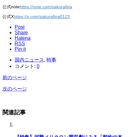
公式note
https://note.com/sakurafina
公式X
https://x.com/sakurafina0123
Post
Share
Hatena
RSS
Pin it
国内ニュース
,
時事
コメント:
0
前のページ
次のページ
関連記事