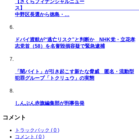
【さくらフィナンシャルニュー
ス
中野区長選から徳島・…
ドバイ渡航が“逃亡リスク”と判断か NHK党・立花孝
志党首（58）を名誉毀損容疑で緊急逮捕
「闇バイト」が引き起こす新たな脅威 匿名・流動型
犯罪グループ「トクリュウ」の実態
しんぶん赤旗編集部が刑事告発
コメント
トラックバック ( 0 )
コメント ( 0 )