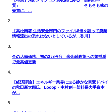
【特集】河野メリクロン買収劇にみる「契約の本
質」 そもそも株の
売買に、…
【高松南署 生活安全部門のファイル8冊を誤って廃棄
情報流出の恐れはないとしているが…香川】
金の店頭価格、初の3万円台 米金融政策への警戒感
で最高値更新
【経済評論】エネルギー業界に走る静かな異変ドバイ
の秋田新太郎氏、Looop・中村創一郎社長大手資本
が…