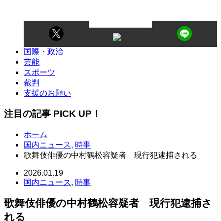
国際・政治
芸能
スポーツ
裁判
支援のお願い
注目の記事 PICK UP！
ホーム
国内ニュース
,
時事
歌舞伎俳優の中村鶴松容疑者 現行犯逮捕される
2026.01.19
国内ニュース
,
時事
歌舞伎俳優の中村鶴松容疑者 現行犯逮捕さ
れる