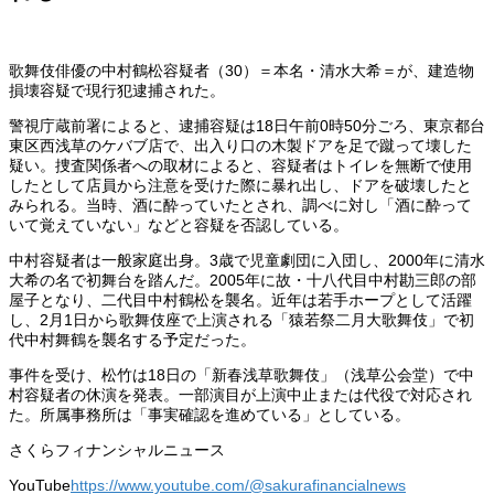
歌舞伎俳優の中村鶴松容疑者（30）＝本名・清水大希＝が、建造物
損壊容疑で現行犯逮捕された。
警視庁蔵前署によると、逮捕容疑は18日午前0時50分ごろ、東京都台
東区西浅草のケバブ店で、出入り口の木製ドアを足で蹴って壊した
疑い。捜査関係者への取材によると、容疑者はトイレを無断で使用
したとして店員から注意を受けた際に暴れ出し、ドアを破壊したと
みられる。当時、酒に酔っていたとされ、調べに対し「酒に酔って
いて覚えていない」などと容疑を否認している。
中村容疑者は一般家庭出身。3歳で児童劇団に入団し、2000年に清水
大希の名で初舞台を踏んだ。2005年に故・十八代目中村勘三郎の部
屋子となり、二代目中村鶴松を襲名。近年は若手ホープとして活躍
し、2月1日から歌舞伎座で上演される「猿若祭二月大歌舞伎」で初
代中村舞鶴を襲名する予定だった。
事件を受け、松竹は18日の「新春浅草歌舞伎」（浅草公会堂）で中
村容疑者の休演を発表。一部演目が上演中止または代役で対応され
た。所属事務所は「事実確認を進めている」としている。
さくらフィナンシャルニュース
YouTube
https://www.youtube.com/@sakurafinancialnews