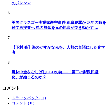
のジレンマ
英国グラスゴー実業家殺害事件 組織犯罪か 23年の時を
経て再捜査へ 弟の無念を兄の執念が突き動かす …
【下村 脩】海のかすかな光を、人類の言語にした化学
者
農林中金をむしばむCLOの罠──「第二の郵政民営
化」が始まるのか？
コメント
トラックバック ( 0 )
コメント ( 0 )