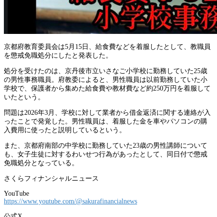
京都府教育委員会は5月15日、給食費などを着服したとして、教職員
を懲戒免職処分にしたと発表した。
処分を受けたのは、京丹後市立いさなご小学校に勤務していた25歳
の男性事務職員。府教委によると、男性職員は以前勤務していた小
学校で、保護者から集めた給食費や教材費など約250万円を着服して
いたという。
問題は2026年3月、学校に対して業者から借金返済に関する連絡が入
ったことで発覚した。男性職員は、着服した金を車やパソコンの購
入費用に使ったと説明しているという。
また、京都府南部の中学校に勤務していた23歳の男性講師について
も、女子生徒に対するわいせつ行為があったとして、同日付で懲戒
免職処分となっている。
さくらフィナンシャルニュース
YouTube
https://www.youtube.com/@sakurafinancialnews
公式X