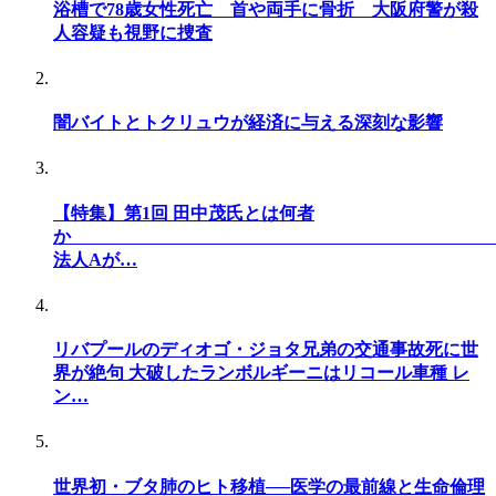
浴槽で78歳女性死亡 首や両手に骨折 大阪府警が殺
人容疑も視野に捜査
闇バイトとトクリュウが経済に与える深刻な影響
【特集】第1回 田中茂氏とは何者
法人Aが…
リバプールのディオゴ・ジョタ兄弟の交通事故死に世
界が絶句 大破したランボルギーニはリコール車種 レ
ン…
世界初・ブタ肺のヒト移植──医学の最前線と生命倫理