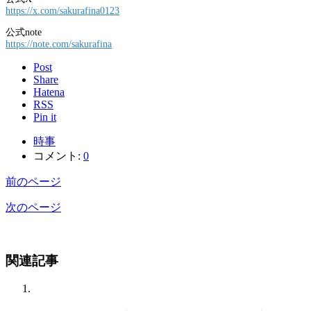
https://x.com/sakurafina0123
公式note
https://note.com/sakurafina
Post
Share
Hatena
RSS
Pin it
時事
コメント:
0
前のページ
次のページ
関連記事