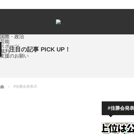
国際・政治
芸能
スポーツ
注目の記事 PICK UP！
裁判
支援のお願い
ホーム
#佳勝会発表式
#佳勝会発