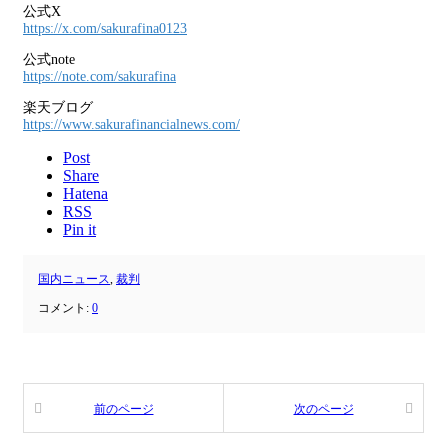
公式X
https://x.com/sakurafina0123
公式note
https://note.com/sakurafina
楽天ブログ
https://www.sakurafinancialnews.com/
Post
Share
Hatena
RSS
Pin it
国内ニュース
,
裁判
コメント:
0
前のページ
次のページ