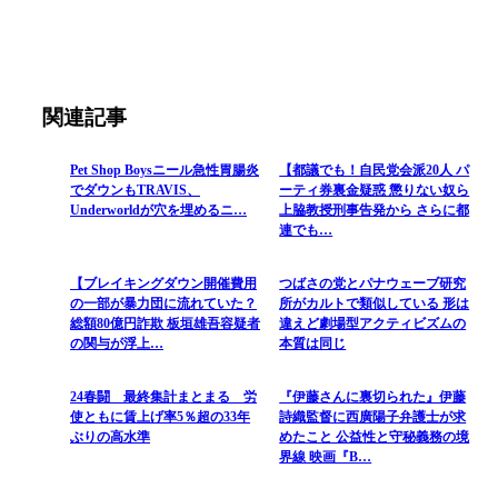
関連記事
Pet Shop Boysニール急性胃腸炎
【都議でも！自民党会派20人 パ
でダウンもTRAVIS、
ーティ券裏金疑惑 懲りない奴ら
Underworldが穴を埋めるニ…
上脇教授刑事告発から さらに都
連でも…
【ブレイキングダウン開催費用
つばさの党とパナウェーブ研究
の一部が暴力団に流れていた？
所がカルトで類似している 形は
総額80億円詐欺 板垣雄吾容疑者
違えど劇場型アクティビズムの
の関与が浮上…
本質は同じ
24春闘 最終集計まとまる 労
『伊藤さんに裏切られた』伊藤
使ともに賃上げ率5％超の33年
詩織監督に西廣陽子弁護士が求
ぶりの高水準
めたこと 公益性と守秘義務の境
界線 映画『B…