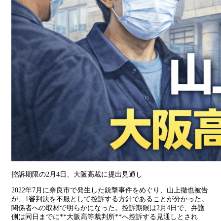
控訴期限の2月4日、大阪高裁に提出見通し
2022年7月に奈良市で発生した銃撃事件をめぐり、山上徹也被告
が、1審判決を不服として控訴する方針であることが分かった。
関係者への取材で明らかになった。控訴期限は2月4日で、弁護
側は同日までに**大阪高等裁判所**へ控訴する見通しとされ