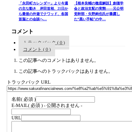
「永田町カレンダー」より今週
【根本良輔の徹底解説】創価学
の主な動き 岸田首相、21日か
会と政治支配の実態――元公明
ら最後の外遊でクワッド、各国
党幹部・矢野絢也氏が暴露し
首脳との会談へ…
た“黒い手帖”の中…
コメント
トラックバック ( 0 )
コメント ( 0 )
この記事へのコメントはありません。
この記事へのトラックバックはありません。
トラックバック URL
名前
( 必須 )
E-MAIL
( 必須 ) - 公開されません -
URL