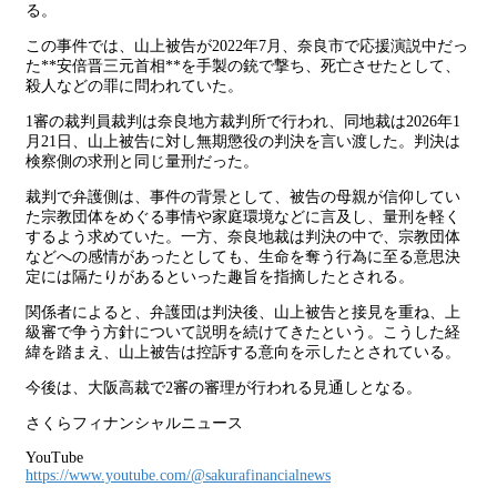
る。
この事件では、山上被告が2022年7月、奈良市で応援演説中だっ
た**安倍晋三元首相**を手製の銃で撃ち、死亡させたとして、
殺人などの罪に問われていた。
1審の裁判員裁判は奈良地方裁判所で行われ、同地裁は2026年1
月21日、山上被告に対し無期懲役の判決を言い渡した。判決は
検察側の求刑と同じ量刑だった。
裁判で弁護側は、事件の背景として、被告の母親が信仰してい
た宗教団体をめぐる事情や家庭環境などに言及し、量刑を軽く
するよう求めていた。一方、奈良地裁は判決の中で、宗教団体
などへの感情があったとしても、生命を奪う行為に至る意思決
定には隔たりがあるといった趣旨を指摘したとされる。
関係者によると、弁護団は判決後、山上被告と接見を重ね、上
級審で争う方針について説明を続けてきたという。こうした経
緯を踏まえ、山上被告は控訴する意向を示したとされている。
今後は、大阪高裁で2審の審理が行われる見通しとなる。
さくらフィナンシャルニュース
YouTube
https://www.youtube.com/@sakurafinancialnews