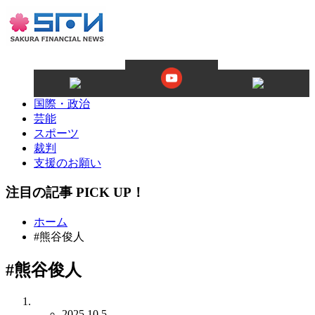
国際・政治
芸能
スポーツ
裁判
支援のお願い
注目の記事 PICK UP！
ホーム
#熊谷俊人
#熊谷俊人
2025.10.5