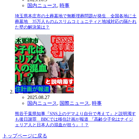
国内ニュース
,
時事
埼玉県本庄市の土葬墓地で無断埋葬問題が発生 全国各地に土
葬墓地 35万人ものムスリムコミュニティと地域対応の隔たれ
た壁の解決策は？
2025.08.27
国内ニュース
,
国際ニュース
,
時事
熊谷千葉県知事『SNS上のデマより自分で考えて』と説明濁す
も後日謝罪 BBCでは移住計画が報道 『高齢少子化はナイジ
ェリア人と日本人の混血が担う』！？
トップページに戻る