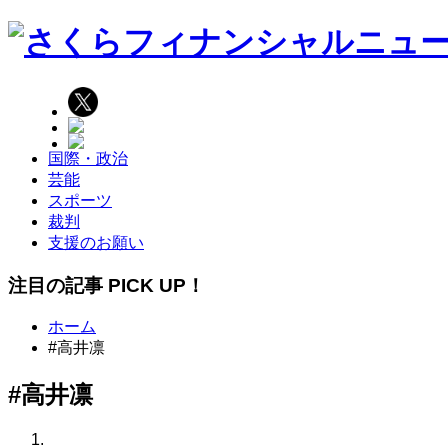
国際・政治
芸能
スポーツ
裁判
支援のお願い
注目の記事 PICK UP！
ホーム
#高井凛
#高井凛