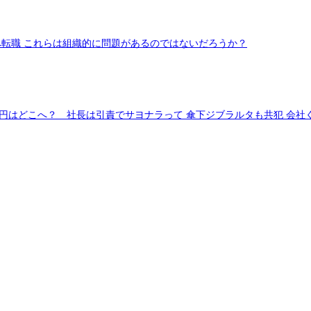
へ転職 これらは組織的に問題があるのではないだろうか？
億円はどこへ？ 社長は引責でサヨナラって 傘下ジブラルタも共犯 会社