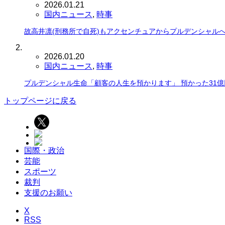
2026.01.21
国内ニュース
,
時事
故高井凛(刑務所で自死)もアクセンチュアからプルデンシャル
2026.01.20
国内ニュース
,
時事
プルデンシャル生命「顧客の人生を預かります」 預かった31
トップページに戻る
国際・政治
芸能
スポーツ
裁判
支援のお願い
X
RSS