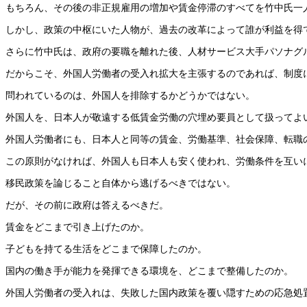
もちろん、その後の非正規雇用の増加や賃金停滞のすべてを竹中氏一
しかし、政策の中枢にいた人物が、過去の改革によって誰が利益を得
さらに竹中氏は、政府の要職を離れた後、人材サービス大手パソナグ
だからこそ、外国人労働者の受入れ拡大を主張するのであれば、制度
問われているのは、外国人を排除するかどうかではない。
外国人を、日本人が敬遠する低賃金労働の穴埋め要員として扱ってよ
外国人労働者にも、日本人と同等の賃金、労働基準、社会保障、転職
この原則がなければ、外国人も日本人も安く使われ、労働条件を互い
移民政策を論じること自体から逃げるべきではない。
だが、その前に政府は答えるべきだ。
賃金をどこまで引き上げたのか。
子どもを持てる生活をどこまで保障したのか。
国内の働き手が能力を発揮できる環境を、どこまで整備したのか。
外国人労働者の受入れは、失敗した国内政策を覆い隠すための応急処