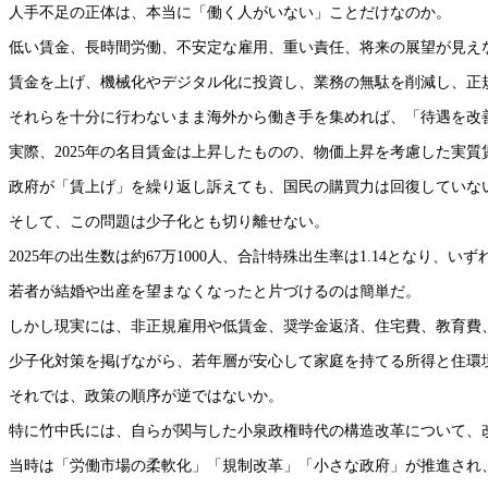
人手不足の正体は、本当に「働く人がいない」ことだけなのか。
低い賃金、長時間労働、不安定な雇用、重い責任、将来の展望が見え
賃金を上げ、機械化やデジタル化に投資し、業務の無駄を削減し、正
それらを十分に行わないまま海外から働き手を集めれば、「待遇を改
実際、2025年の名目賃金は上昇したものの、物価上昇を考慮した実質
政府が「賃上げ」を繰り返し訴えても、国民の購買力は回復していな
そして、この問題は少子化とも切り離せない。
2025年の出生数は約67万1000人、合計特殊出生率は1.14となり、
若者が結婚や出産を望まなくなったと片づけるのは簡単だ。
しかし現実には、非正規雇用や低賃金、奨学金返済、住宅費、教育費
少子化対策を掲げながら、若年層が安心して家庭を持てる所得と住環
それでは、政策の順序が逆ではないか。
特に竹中氏には、自らが関与した小泉政権時代の構造改革について、
当時は「労働市場の柔軟化」「規制改革」「小さな政府」が推進され、