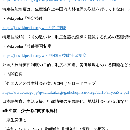
https://www.moj.go.jp/isa/policies/ssw/nyuukokukanri06_00103.html
特定技能制度は、生産性向上や国内人材確保の取組を行ってもなお、
・Wikipedia「特定技能」
https://ja.wikipedia.org/wiki/特定技能
特定技能1号・2号の違いや、制度創設の経緯を確認するための基礎資
・Wikipedia「技能実習制度」
https://ja.wikipedia.org/wiki/外国人技能実習制度
外国人技能実習制度の目的、制度の変遷、労働環境をめぐる問題など
・内閣官房
「外国人との共生社会の実現に向けたロードマップ」
https://www.cas.go.jp/jp/seisakukaigi/gaikokujinzai/kaigi/dai16/siryou5-2.pdf
日本語教育、生活支援、行政情報の多言語化、地域社会への参加など
■出生数・少子化に関する資料
・厚生労働省
「令和7（2025）年人口動態統計月報年計（概数）の概況」