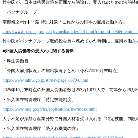
竹中氏が、日本は移民政策を正面から議論し、受入れのための法的枠
・パソナグループ
南部靖之×竹中平蔵 特別対談「これからの日本の雇用と働き方」
https://www.pasonagroup.co.jp/media/index114.html?dispmid=796&itemid=
竹中氏がパソナグループ取締役会長を務めていた時期に、雇用や働き
■外国人労働者の受入れに関する資料
・厚生労働省
「外国人雇用状況」の届出状況まとめ（令和7年10月末時点）
https://www.mhlw.go.jp/stf/newpage_68794.html
2025年10月末時点の外国人労働者数は257万1,037人で、前年から26
・出入国在留管理庁「特定技能制度」
https://www.moj.go.jp/isa/applications/ssw/index.html
人手不足が深刻な産業分野で外国人材を受け入れる「特定技能」制度
・出入国在留管理庁「受入れ機関の方」