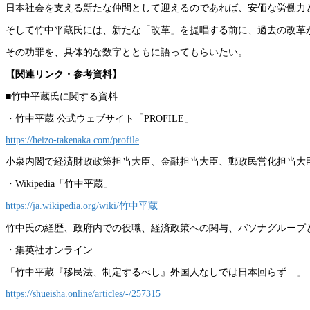
日本社会を支える新たな仲間として迎えるのであれば、安価な労働力
そして竹中平蔵氏には、新たな「改革」を提唱する前に、過去の改革
その功罪を、具体的な数字とともに語ってもらいたい。
【関連リンク・参考資料】
■竹中平蔵氏に関する資料
・竹中平蔵 公式ウェブサイト「PROFILE」
https://heizo-takenaka.com/profile
小泉内閣で経済財政政策担当大臣、金融担当大臣、郵政民営化担当大
・Wikipedia「竹中平蔵」
https://ja.wikipedia.org/wiki/竹中平蔵
竹中氏の経歴、政府内での役職、経済政策への関与、パソナグループ
・集英社オンライン
「竹中平蔵『移民法、制定するべし』外国人なしでは日本回らず…」
https://shueisha.online/articles/-/257315