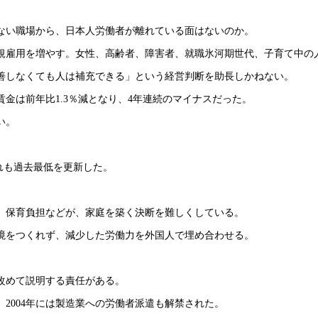
ない職場から、日本人労働者が離れている面はないのか。
規雇用を増やす。女性、高齢者、障害者、就職氷河期世代、子育て中の
善しなくても人は補充できる」という経営判断を助長しかねない。
賃金は前年比1.3％減となり、4年連続のマイナスだった。
い。
いずれも過去最低を更新した。
、保育負担などが、家庭を築く決断を難しくしている。
境をつくれず、減少した労働力を外国人で埋め合わせる。
改めて説明する責任がある。
2004年には製造業への労働者派遣も解禁された。