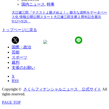
国内ニュース
,
時事
大江健三郎『テクストよ眼ざめよ！』膨大な資料をデータベー
ス化 情報公開公開スタート大江健三郎文庫２周年記念展示
9/12〜9/26
トップページに戻る
国際・政治
芸能
スポーツ
裁判
支援のお願い
X
RSS
Copyright ©
さくらフィナンシャルニュース 公式サイト
All
rights reserved.
PAGE TOP