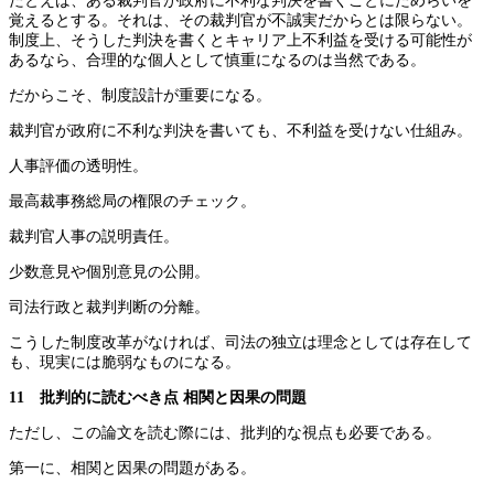
たとえば、ある裁判官が政府に不利な判決を書くことにためらいを
覚えるとする。それは、その裁判官が不誠実だからとは限らない。
制度上、そうした判決を書くとキャリア上不利益を受ける可能性が
あるなら、合理的な個人として慎重になるのは当然である。
だからこそ、制度設計が重要になる。
裁判官が政府に不利な判決を書いても、不利益を受けない仕組み。
人事評価の透明性。
最高裁事務総局の権限のチェック。
裁判官人事の説明責任。
少数意見や個別意見の公開。
司法行政と裁判判断の分離。
こうした制度改革がなければ、司法の独立は理念としては存在して
も、現実には脆弱なものになる。
11 批判的に読むべき点 相関と因果の問題
ただし、この論文を読む際には、批判的な視点も必要である。
第一に、相関と因果の問題がある。