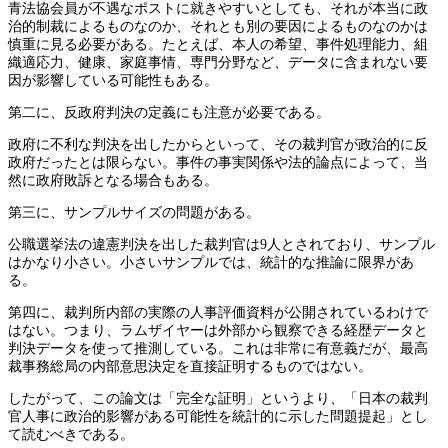
青法協会員が不遇なポストに就きやすいとしても、それが本当に政
治的制裁によるものなのか、それとも別の要因によるものなのかは
慎重に見る必要がある。たとえば、本人の希望、事件処理能力、組
織適応力、健康、家庭事情、専門分野など、データに含まれない要
因が影響している可能性もある。
第二に、反政府判決の定義にも注意が必要である。
政府に不利な判決を出したからといって、その裁判官が政治的に反
政府だったとは限らない。事件の事実関係や法的論点によって、当
然に政府敗訴となる場合もある。
第三に、サンプルサイズの問題がある。
公職選挙法の違憲判決を出した裁判官は9人とされており、サンプル
はかなり小さい。小さいサンプルでは、統計的な推論に限界があ
る。
第四に、裁判所内部の実際の人事評価資料が公開されているわけで
はない。つまり、ラムザイヤーは外部から観察できる経歴データと
判決データを使って推測している。これは非常に有意義だが、最高
裁事務総局の内部意思決定を直接証明するものではない。
したがって、この論文は「完全な証明」というより、「日本の裁判
官人事に政治的影響がある可能性を統計的に示した問題提起」とし
て読むべきである。