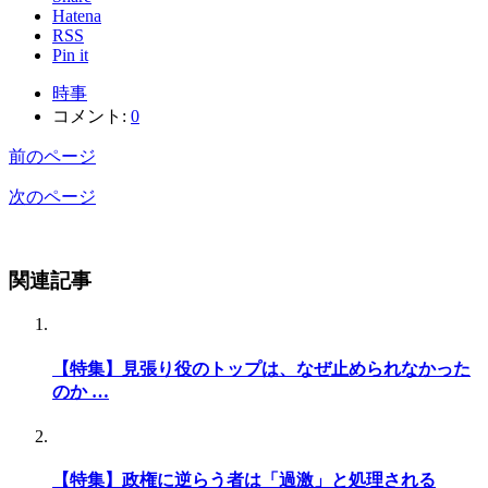
Hatena
RSS
Pin it
時事
コメント:
0
前のページ
次のページ
関連記事
【特集】見張り役のトップは、なぜ止められなかった
のか …
【特集】政権に逆らう者は「過激」と処理される