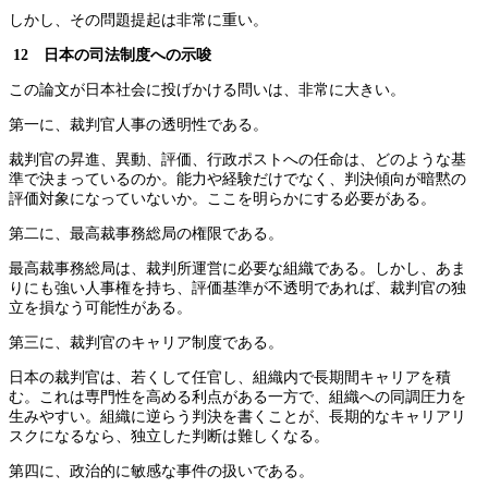
しかし、その問題提起は非常に重い。
12 日本の司法制度への示唆
この論文が日本社会に投げかける問いは、非常に大きい。
第一に、裁判官人事の透明性である。
裁判官の昇進、異動、評価、行政ポストへの任命は、どのような基
準で決まっているのか。能力や経験だけでなく、判決傾向が暗黙の
評価対象になっていないか。ここを明らかにする必要がある。
第二に、最高裁事務総局の権限である。
最高裁事務総局は、裁判所運営に必要な組織である。しかし、あま
りにも強い人事権を持ち、評価基準が不透明であれば、裁判官の独
立を損なう可能性がある。
第三に、裁判官のキャリア制度である。
日本の裁判官は、若くして任官し、組織内で長期間キャリアを積
む。これは専門性を高める利点がある一方で、組織への同調圧力を
生みやすい。組織に逆らう判決を書くことが、長期的なキャリアリ
スクになるなら、独立した判断は難しくなる。
第四に、政治的に敏感な事件の扱いである。