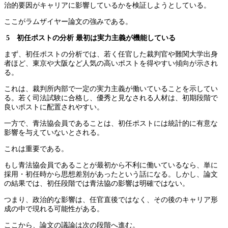
治的要因がキャリアに影響しているかを検証しようとしている。
ここがラムザイヤー論文の強みである。
5 初任ポストの分析 最初は実力主義が機能している
まず、初任ポストの分析では、若く任官した裁判官や難関大学出身
者ほど、東京や大阪など人気の高いポストを得やすい傾向が示され
る。
これは、裁判所内部で一定の実力主義が働いていることを示してい
る。若く司法試験に合格し、優秀と見なされる人材は、初期段階で
良いポストに配置されやすい。
一方で、青法協会員であることは、初任ポストには統計的に有意な
影響を与えていないとされる。
これは重要である。
もし青法協会員であることが最初から不利に働いているなら、単に
採用・初任時から思想差別があったという話になる。しかし、論文
の結果では、初任段階では青法協の影響は明確ではない。
つまり、政治的な影響は、任官直後ではなく、その後のキャリア形
成の中で現れる可能性がある。
ここから、論文の議論は次の段階へ進む。