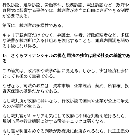
行政訴訟、選挙訴訟、労働事件、税務訴訟、憲法訴訟など、政府や
政権党に影響する事件では、裁判官が本当に自由に判断できる制度
が必要である。
第五に、裁判官の多様性である。
キャリア裁判官だけでなく、弁護士、学者、行政経験者など、多様
な法曹が裁判所に入る仕組みを強化することも、組織内同調を弱め
る手段になり得る。
13 さくらフィナンシャルの視点
司法の独立は経済社会の基盤であ
る
この論文は、政治学や法学の話に見える。しかし、実は経済社会に
とっても極めて重要である。
なぜなら、司法の独立は、資本市場、企業統治、契約、所有権、投
資家保護の基盤だからである。
もし裁判所が政府に弱いなら、行政訴訟で国民や企業が公正に争え
るのか疑問が生じる。
もし裁判官がキャリアを気にして政府に不利な判断を避けるなら、
規制当局や行政機関に対する司法チェックは弱くなる。
もし選挙制度をめぐる判断が政権党に配慮されるなら、民主主義の