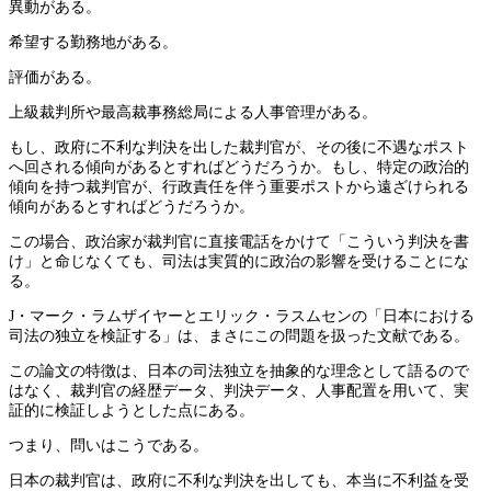
異動がある。
希望する勤務地がある。
評価がある。
上級裁判所や最高裁事務総局による人事管理がある。
もし、政府に不利な判決を出した裁判官が、その後に不遇なポスト
へ回される傾向があるとすればどうだろうか。もし、特定の政治的
傾向を持つ裁判官が、行政責任を伴う重要ポストから遠ざけられる
傾向があるとすればどうだろうか。
この場合、政治家が裁判官に直接電話をかけて「こういう判決を書
け」と命じなくても、司法は実質的に政治の影響を受けることにな
る。
J・マーク・ラムザイヤーとエリック・ラスムセンの「日本における
司法の独立を検証する」は、まさにこの問題を扱った文献である。
この論文の特徴は、日本の司法独立を抽象的な理念として語るので
はなく、裁判官の経歴データ、判決データ、人事配置を用いて、実
証的に検証しようとした点にある。
つまり、問いはこうである。
日本の裁判官は、政府に不利な判決を出しても、本当に不利益を受