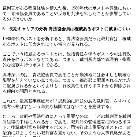
裁判官がある程度経験を積んだ後、1980年代のポストや昇進におい
て、青法協会員であることや反政府判決を出したことが影響してい
るのではないか。
6 長期キャリアの分析
青法協会員は権威あるポストに就きにくい
1980年代のポストを分析すると、青法協会員だった裁判官は、権威
あるポストに任命されにくい傾向が見られる。
ここでいう権威あるポストとは、総括責任を伴うポストや司法行政
責任を伴うポストなどである。つまり、裁判所内部で管理的・指導
的な役割を持つポストである。
興味深いのは、青法協会員であることが勤務地には必ずしも明確な
影響を与えていない点である。つまり、都市部に配属されるか地方
に配属されるかというよりも、行政責任を伴うポストから排除され
る傾向が問題とされる。
これは、最高裁事務総局が「思想的に問題のある裁判官」をすべて
地方へ飛ばすという単純な構図ではないことを意味する。
むしろ、政府や司法行政にとって重要なのは、「どの裁判官を裁判
所組織の中枢に入れるか」である。裁判所の管理運営に関わるポス
ト、後輩裁判官を指導するポスト、司法行政上重要なポストに、政
治的に好ましくない裁判官を置かない。そのような人事戦略がある