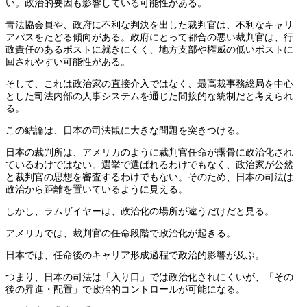
い。政治的要因も影響している可能性がある。
青法協会員や、政府に不利な判決を出した裁判官は、不利なキャリ
アパスをたどる傾向がある。政府にとって都合の悪い裁判官は、行
政責任のあるポストに就きにくく、地方支部や権威の低いポストに
回されやすい可能性がある。
そして、これは政治家の直接介入ではなく、最高裁事務総局を中心
とした司法内部の人事システムを通じた間接的な統制だと考えられ
る。
この結論は、日本の司法観に大きな問題を突きつける。
日本の裁判所は、アメリカのように裁判官任命が露骨に政治化され
ているわけではない。選挙で選ばれるわけでもなく、政治家が公然
と裁判官の思想を審査するわけでもない。そのため、日本の司法は
政治から距離を置いているように見える。
しかし、ラムザイヤーは、政治化の場所が違うだけだと見る。
アメリカでは、裁判官の任命段階で政治化が起きる。
日本では、任命後のキャリア形成過程で政治的影響が及ぶ。
つまり、日本の司法は「入り口」では政治化されにくいが、「その
後の昇進・配置」で政治的コントロールが可能になる。