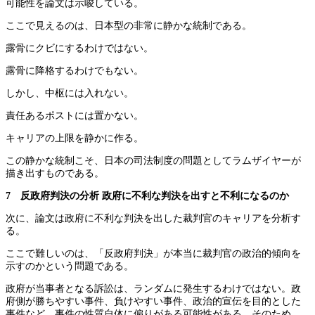
可能性を論文は示唆している。
ここで見えるのは、日本型の非常に静かな統制である。
露骨にクビにするわけではない。
露骨に降格するわけでもない。
しかし、中枢には入れない。
責任あるポストには置かない。
キャリアの上限を静かに作る。
この静かな統制こそ、日本の司法制度の問題としてラムザイヤーが
描き出すものである。
7 反政府判決の分析
政府に不利な判決を出すと不利になるのか
次に、論文は政府に不利な判決を出した裁判官のキャリアを分析す
る。
ここで難しいのは、「反政府判決」が本当に裁判官の政治的傾向を
示すのかという問題である。
政府が当事者となる訴訟は、ランダムに発生するわけではない。政
府側が勝ちやすい事件、負けやすい事件、政治的宣伝を目的とした
事件など、事件の性質自体に偏りがある可能性がある。そのため、