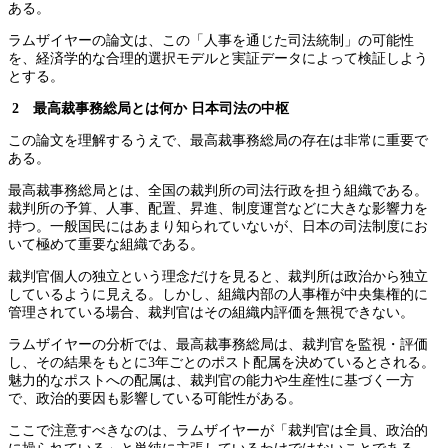
ある。
ラムザイヤーの論文は、この「人事を通じた司法統制」の可能性
を、経済学的な合理的選択モデルと実証データによって検証しよう
とする。
2 最高裁事務総局とは何か
日本司法の中枢
この論文を理解するうえで、最高裁事務総局の存在は非常に重要で
ある。
最高裁事務総局とは、全国の裁判所の司法行政を担う組織である。
裁判所の予算、人事、配置、昇進、制度運営などに大きな影響力を
持つ。一般国民にはあまり知られていないが、日本の司法制度にお
いて極めて重要な組織である。
裁判官個人の独立という理念だけを見ると、裁判所は政治から独立
しているように見える。しかし、組織内部の人事権が中央集権的に
管理されている場合、裁判官はその組織内評価を無視できない。
ラムザイヤーの分析では、最高裁事務総局は、裁判官を監視・評価
し、その結果をもとに3年ごとのポスト配属を決めているとされる。
魅力的なポストへの配属は、裁判官の能力や生産性に基づく一方
で、政治的要因も影響している可能性がある。
ここで注意すべきなのは、ラムザイヤーが「裁判官は全員、政治的