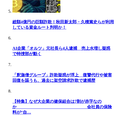
総額4億円の巨額詐欺！秋田新太郎・久積篤史らが利用
している資金ルート判明か！
AI企業「オルツ」元社長ら4人逮捕 売上水増し疑惑
で特捜部が動く
「釈迦僧グループ」詐欺疑惑が浮上 復讐代行や被害
回復を謳うも、過去に架空請求詐欺で逮捕歴
【特集】なぜ大企業の健保組合は7割が赤字なの
か 会社員の保険
料が“自…