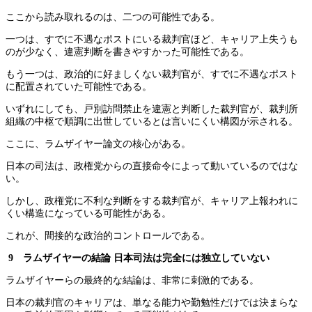
ここから読み取れるのは、二つの可能性である。
一つは、すでに不遇なポストにいる裁判官ほど、キャリア上失うも
のが少なく、違憲判断を書きやすかった可能性である。
もう一つは、政治的に好ましくない裁判官が、すでに不遇なポスト
に配置されていた可能性である。
いずれにしても、戸別訪問禁止を違憲と判断した裁判官が、裁判所
組織の中枢で順調に出世しているとは言いにくい構図が示される。
ここに、ラムザイヤー論文の核心がある。
日本の司法は、政権党からの直接命令によって動いているのではな
い。
しかし、政権党に不利な判断をする裁判官が、キャリア上報われに
くい構造になっている可能性がある。
これが、間接的な政治的コントロールである。
9 ラムザイヤーの結論 日本司法は完全には独立していない
ラムザイヤーらの最終的な結論は、非常に刺激的である。
日本の裁判官のキャリアは、単なる能力や勤勉性だけでは決まらな