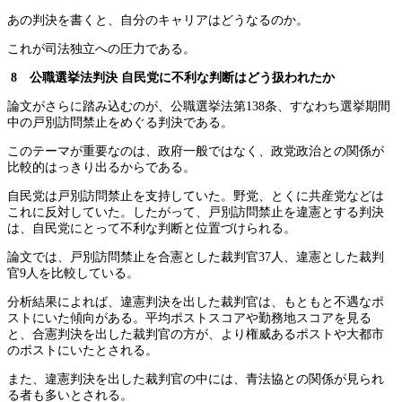
あの判決を書くと、自分のキャリアはどうなるのか。
これが司法独立への圧力である。
8 公職選挙法判決
自民党に不利な判断はどう扱われたか
論文がさらに踏み込むのが、公職選挙法第138条、すなわち選挙期間
中の戸別訪問禁止をめぐる判決である。
このテーマが重要なのは、政府一般ではなく、政党政治との関係が
比較的はっきり出るからである。
自民党は戸別訪問禁止を支持していた。野党、とくに共産党などは
これに反対していた。したがって、戸別訪問禁止を違憲とする判決
は、自民党にとって不利な判断と位置づけられる。
論文では、戸別訪問禁止を合憲とした裁判官37人、違憲とした裁判
官9人を比較している。
分析結果によれば、違憲判決を出した裁判官は、もともと不遇なポ
ストにいた傾向がある。平均ポストスコアや勤務地スコアを見る
と、合憲判決を出した裁判官の方が、より権威あるポストや大都市
のポストにいたとされる。
また、違憲判決を出した裁判官の中には、青法協との関係が見られ
る者も多いとされる。