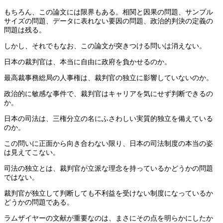
もちろん、この論文には限界もある。相関と因果の問題、サンプル
サイズの問題、データに表れない要因の問題、政治的判決の定義の
問題は残る。
しかし、それでもなお、この論文が突きつける問いは消えない。
日本の裁判官は、本当に自由に政府を負かせるのか。
最高裁事務総局の人事権は、裁判官の独立に影響していないのか。
政治的に敏感な事件で、裁判官はキャリアを気にせず判断できるの
か。
日本の司法は、三権分立の名にふさわしい実質的独立を備えている
のか。
この問いに正面から向き合わない限り、日本の司法制度の本当の姿
は見えてこない。
司法の独立とは、裁判官が立派な理念を持っているかどうかの問題
ではない。
裁判官が独立して判断しても不利益を受けない制度になっているか
どうかの問題である。
ラムザイヤーの文献が重要なのは、まさにその点を明らかにしたか