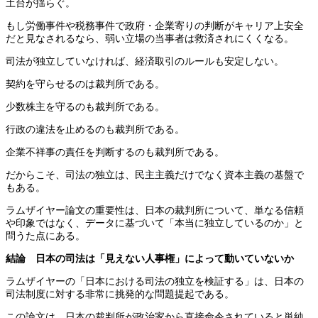
土台が揺らぐ。
もし労働事件や税務事件で政府・企業寄りの判断がキャリア上安全
だと見なされるなら、弱い立場の当事者は救済されにくくなる。
司法が独立していなければ、経済取引のルールも安定しない。
契約を守らせるのは裁判所である。
少数株主を守るのも裁判所である。
行政の違法を止めるのも裁判所である。
企業不祥事の責任を判断するのも裁判所である。
だからこそ、司法の独立は、民主主義だけでなく資本主義の基盤で
もある。
ラムザイヤー論文の重要性は、日本の裁判所について、単なる信頼
や印象ではなく、データに基づいて「本当に独立しているのか」と
問うた点にある。
結論 日本の司法は「見えない人事権」によって動いていないか
ラムザイヤーの「日本における司法の独立を検証する」は、日本の
司法制度に対する非常に挑発的な問題提起である。
この論文は、日本の裁判所が政治家から直接命令されていると単純