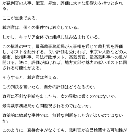
が裁判官の人事、配置、昇進、評価に大きな影響力を持つとされ
る。
ここが重要である。
裁判官は、個々の事件では独立している。
しかし、キャリア全体では組織に組み込まれている。
この構造の中で、最高裁事務総局が人事権を通じて裁判官を評価
し、ポストを配分する。良い評価を受ければ、東京や大阪などの大
都市、総括判事、司法行政ポスト、高裁長官、最高裁判事への道が
開ける。逆に、評価が低ければ、地方支部や魅力の低いポストに回
される可能性がある。
そうすると、裁判官は考える。
この判決を書いたら、自分の評価はどうなるのか。
政府に不利な判断を出したら、次の異動に響くのではないか。
最高裁事務総局から問題視されるのではないか。
政治的に敏感な事件では、無難な判断をした方がよいのではない
か。
このように、直接命令がなくても、裁判官が自己検閲する可能性が