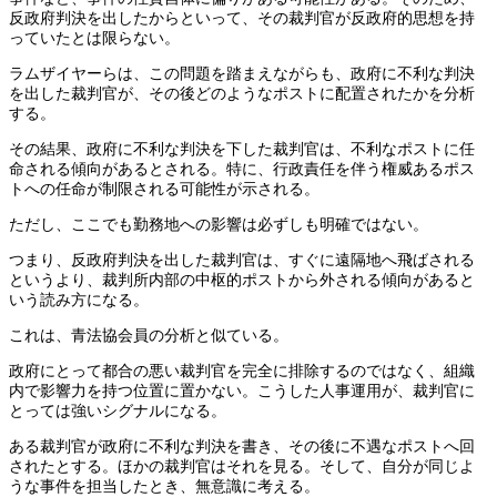
反政府判決を出したからといって、その裁判官が反政府的思想を持
っていたとは限らない。
ラムザイヤーらは、この問題を踏まえながらも、政府に不利な判決
を出した裁判官が、その後どのようなポストに配置されたかを分析
する。
その結果、政府に不利な判決を下した裁判官は、不利なポストに任
命される傾向があるとされる。特に、行政責任を伴う権威あるポス
トへの任命が制限される可能性が示される。
ただし、ここでも勤務地への影響は必ずしも明確ではない。
つまり、反政府判決を出した裁判官は、すぐに遠隔地へ飛ばされる
というより、裁判所内部の中枢的ポストから外される傾向があると
いう読み方になる。
これは、青法協会員の分析と似ている。
政府にとって都合の悪い裁判官を完全に排除するのではなく、組織
内で影響力を持つ位置に置かない。こうした人事運用が、裁判官に
とっては強いシグナルになる。
ある裁判官が政府に不利な判決を書き、その後に不遇なポストへ回
されたとする。ほかの裁判官はそれを見る。そして、自分が同じよ
うな事件を担当したとき、無意識に考える。