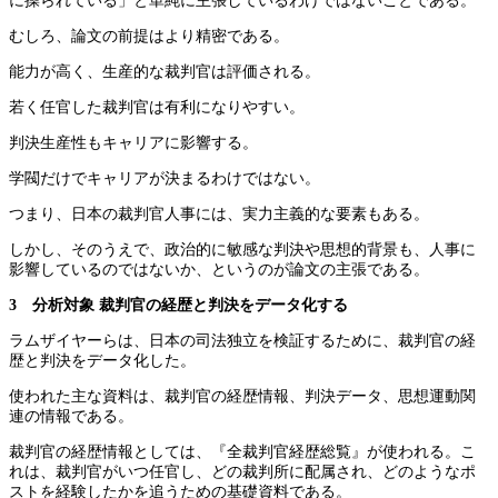
に操られている」と単純に主張しているわけではないことである。
むしろ、論文の前提はより精密である。
能力が高く、生産的な裁判官は評価される。
若く任官した裁判官は有利になりやすい。
判決生産性もキャリアに影響する。
学閥だけでキャリアが決まるわけではない。
つまり、日本の裁判官人事には、実力主義的な要素もある。
しかし、そのうえで、政治的に敏感な判決や思想的背景も、人事に
影響しているのではないか、というのが論文の主張である。
3 分析対象
裁判官の経歴と判決をデータ化する
ラムザイヤーらは、日本の司法独立を検証するために、裁判官の経
歴と判決をデータ化した。
使われた主な資料は、裁判官の経歴情報、判決データ、思想運動関
連の情報である。
裁判官の経歴情報としては、『全裁判官経歴総覧』が使われる。こ
れは、裁判官がいつ任官し、どの裁判所に配属され、どのようなポ
ストを経験したかを追うための基礎資料である。