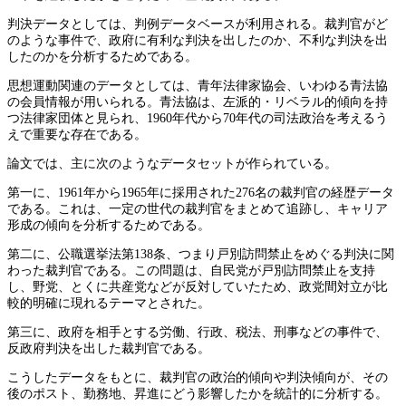
判決データとしては、判例データベースが利用される。裁判官がど
のような事件で、政府に有利な判決を出したのか、不利な判決を出
したのかを分析するためである。
思想運動関連のデータとしては、青年法律家協会、いわゆる青法協
の会員情報が用いられる。青法協は、左派的・リベラル的傾向を持
つ法律家団体と見られ、1960年代から70年代の司法政治を考えるう
えで重要な存在である。
論文では、主に次のようなデータセットが作られている。
第一に、1961年から1965年に採用された276名の裁判官の経歴データ
である。これは、一定の世代の裁判官をまとめて追跡し、キャリア
形成の傾向を分析するためである。
第二に、公職選挙法第138条、つまり戸別訪問禁止をめぐる判決に関
わった裁判官である。この問題は、自民党が戸別訪問禁止を支持
し、野党、とくに共産党などが反対していたため、政党間対立が比
較的明確に現れるテーマとされた。
第三に、政府を相手とする労働、行政、税法、刑事などの事件で、
反政府判決を出した裁判官である。
こうしたデータをもとに、裁判官の政治的傾向や判決傾向が、その
後のポスト、勤務地、昇進にどう影響したかを統計的に分析する。