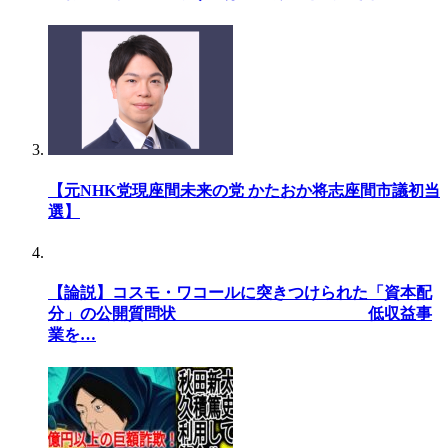
【元NHK党現座間未来の党 かたおか将志座間市議初当
選】
【論説】コスモ・ワコールに突きつけられた「資本配
分」の公開質問状 低収益事
業を…