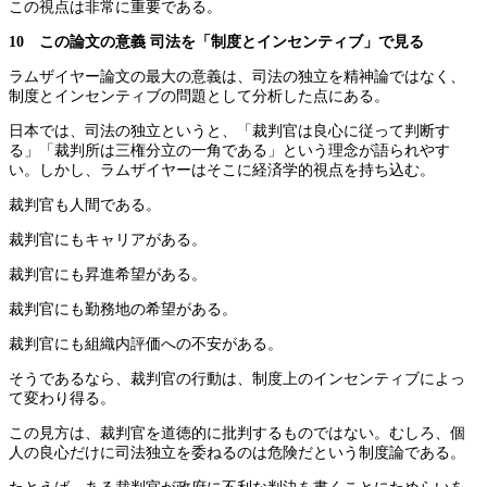
この視点は非常に重要である。
10 この論文の意義 司法を「制度とインセンティブ」で見る
ラムザイヤー論文の最大の意義は、司法の独立を精神論ではなく、
制度とインセンティブの問題として分析した点にある。
日本では、司法の独立というと、「裁判官は良心に従って判断す
る」「裁判所は三権分立の一角である」という理念が語られやす
い。しかし、ラムザイヤーはそこに経済学的視点を持ち込む。
裁判官も人間である。
裁判官にもキャリアがある。
裁判官にも昇進希望がある。
裁判官にも勤務地の希望がある。
裁判官にも組織内評価への不安がある。
そうであるなら、裁判官の行動は、制度上のインセンティブによっ
て変わり得る。
この見方は、裁判官を道徳的に批判するものではない。むしろ、個
人の良心だけに司法独立を委ねるのは危険だという制度論である。