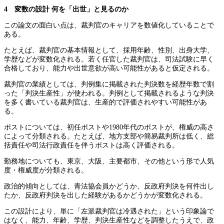
4 変数の設計
何を「出世」と見るのか
この論文の面白い点は、裁判官のキャリアを数値化していることで
ある。
たとえば、裁判官の基本情報として、採用年齢、性別、出身大学、
学歴などが変数化される。若く任官した裁判官は、司法試験に早く
合格しており、能力や出世意欲が高い可能性があると仮定される。
裁判官の業績としては、判例集に掲載された判決数を経歴年数で割
った「判決生産性」が使われる。判例として掲載されるような判決
を多く書いている裁判官は、生産的で評価されやすい可能性があ
る。
ポストについては、初任ポストや1980年代のポストが、権威の高さ
によって分類される。たとえば、地方支部や簡易裁判所は低く、総
括責任や司法行政責任を伴うポストは高く評価される。
勤務地についても、東京、大阪、主要都市、その他という形で人気
度・権威度が分類される。
政治的傾向としては、青法協会員かどうか、反政府判決を何件出し
たか、反政府判決を出した経験があるかどうかが変数化される。
この設計により、単に「左派裁判官は冷遇された」という印象論で
はなく、能力、年齢、学歴、判決生産性などを調整したうえで、政