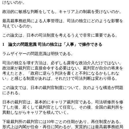
けないのか。
政治的に敏感な判断をしても、キャリア上の制裁を受けないのか。
最高裁事務総局による人事管理は、司法の独立にどのような影響を
与えているのか。
この論文は、日本の司法制度を考えるうえで非常に重要である。
1 論文の問題意識
司法の独立は「人事」で操作できる
ラムザイヤーの問題意識は明快である。
司法の独立を壊す方法は、必ずしも露骨な政治介入だけではない。
政治家が裁判官に直接命令する必要はない。裁判官が自分の将来を
考えたとき、「政府に逆らう判決を書くと不利になるかもしれな
い」と感じる制度があれば、それだけで司法判断は変わり得る。
この論文では、日本の裁判官制度について、次のような構造が問題
にされる。
日本の裁判官は、基本的にキャリア裁判官である。司法研修所を修
了した後、若くして裁判官として任官し、その後、全国の裁判所を
異動しながらキャリアを積んでいく。
下級裁判所の裁判官には10年ごとの任期があり、再任制度がある。
形式上は内閣が任命・再任に関わるが、実質的には最高裁事務総局