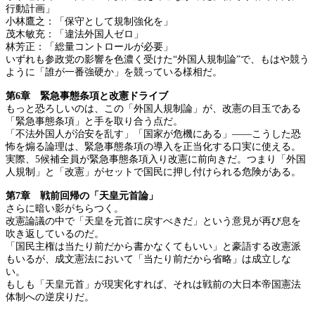
行動計画」
小林鷹之：「保守として規制強化を」
茂木敏充：「違法外国人ゼロ」
林芳正：「総量コントロールが必要」
いずれも参政党の影響を色濃く受けた“外国人規制論”で、もはや競う
ように「誰が一番強硬か」を競っている様相だ。
第6章 緊急事態条項と改憲ドライブ
もっと恐ろしいのは、この「外国人規制論」が、改憲の目玉である
「緊急事態条項」と手を取り合う点だ。
「不法外国人が治安を乱す」「国家が危機にある」――こうした恐
怖を煽る論理は、緊急事態条項の導入を正当化する口実に使える。
実際、5候補全員が緊急事態条項入り改憲に前向きだ。つまり「外国
人規制」と「改憲」がセットで国民に押し付けられる危険がある。
第7章 戦前回帰の「天皇元首論」
さらに暗い影がちらつく。
改憲論議の中で「天皇を元首に戻すべきだ」という意見が再び息を
吹き返しているのだ。
「国民主権は当たり前だから書かなくてもいい」と豪語する改憲派
もいるが、成文憲法において「当たり前だから省略」は成立しな
い。
もしも「天皇元首」が現実化すれば、それは戦前の大日本帝国憲法
体制への逆戻りだ。