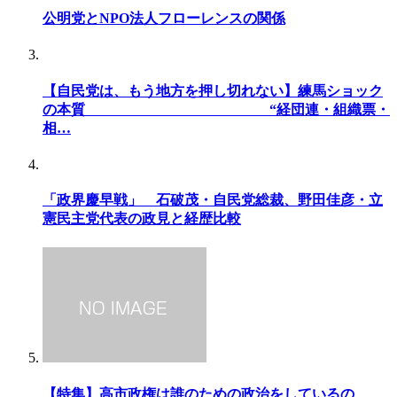
公明党とNPO法人フローレンスの関係
【自民党は、もう地方を押し切れない】練馬ショック
の本質 “経団連・組織票・
相…
「政界慶早戦」 石破茂・自民党総裁、野田佳彦・立
憲民主党代表の政見と経歴比較
【特集】高市政権は誰のための政治をしているの