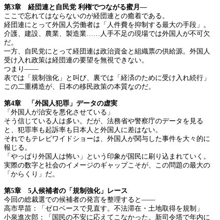
第3章 経団連と自民党 利権でつながる蜜月―
ここで忘れてはならないのが経団連との癒着である。
経団連にとって外国人労働者は「人件費を抑制する最大の手段」。
介護、建設、農業、製造業……人手不足の現場では外国人が不可欠
だ。
一方、自民党にとって経団連は政治資金と組織票の供給源。外国人
受け入れ政策は経団連の要望を無視できない。
つまり――
表では「規制強化」と叫び、裏では「経済のために受け入れ続行」
この二重構造が、日本の移民政策の本質なのだ。
第4章 「外国人犯罪」データの虚実
「外国人が治安を悪化させている」
そう信じている人は多い。だが、法務省や警察庁のデータを見る
と、犯罪率も起訴率も日本人と外国人に差はない。
それでもテレビワイドショーは、外国人が関与した事件を大々的に
報じる。
「やっぱり外国人は怖い」という印象が国民に刷り込まれていく。
実際の数字と社会のイメージのギャップこそが、この問題の最大の
「からくり」だ。
第5章 5人候補者の「規制強化」レース
今回の総裁選での候補者の発言を整理すると――
高市早苗：「ゼロベースで見直す。不法滞在・土地取得を規制」
小泉進次郎：「国民の不安に応えてこなかった。新司令塔で年内に