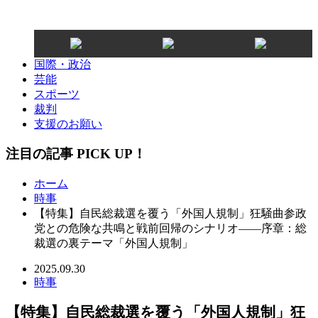
国際・政治
芸能
スポーツ
裁判
支援のお願い
注目の記事 PICK UP！
ホーム
時事
【特集】自民総裁選を覆う「外国人規制」狂騒曲参政
党との危険な共鳴と戦前回帰のシナリオ――序章：総
裁選の裏テーマ「外国人規制」
2025.09.30
時事
【特集】自民総裁選を覆う「外国人規制」狂