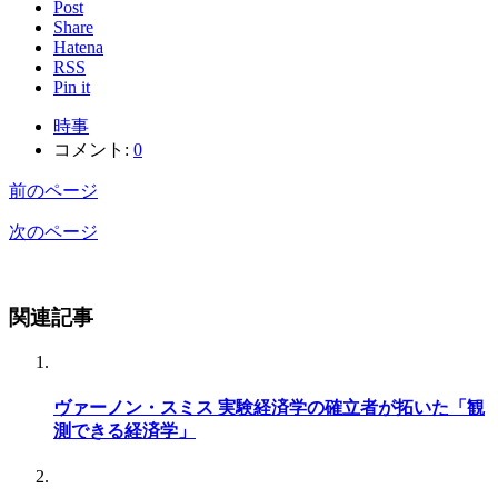
Post
Share
Hatena
RSS
Pin it
時事
コメント:
0
前のページ
次のページ
関連記事
ヴァーノン・スミス 実験経済学の確立者が拓いた「観
測できる経済学」