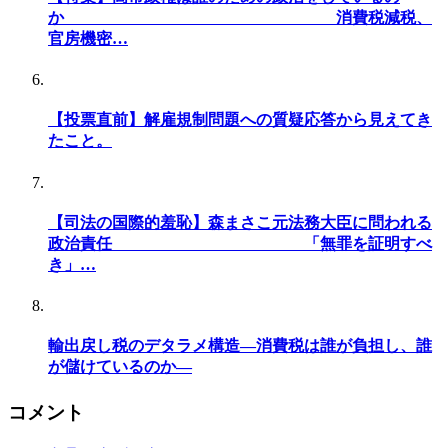
か 消費税減税、
官房機密…
【投票直前】解雇規制問題への質疑応答から見えてき
たこと。
【司法の国際的羞恥】森まさこ元法務大臣に問われる
政治責任 「無罪を証明すべ
き」…
輸出戻し税のデタラメ構造―消費税は誰が負担し、誰
が儲けているのか―
コメント