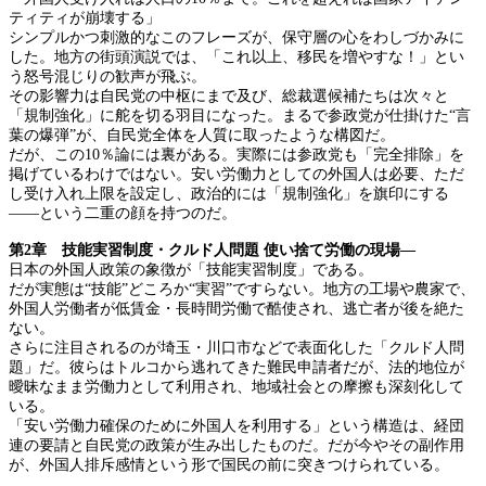
ティティが崩壊する」
シンプルかつ刺激的なこのフレーズが、保守層の心をわしづかみに
した。地方の街頭演説では、「これ以上、移民を増やすな！」とい
う怒号混じりの歓声が飛ぶ。
その影響力は自民党の中枢にまで及び、総裁選候補たちは次々と
「規制強化」に舵を切る羽目になった。まるで参政党が仕掛けた“言
葉の爆弾”が、自民党全体を人質に取ったような構図だ。
だが、この10％論には裏がある。実際には参政党も「完全排除」を
掲げているわけではない。安い労働力としての外国人は必要、ただ
し受け入れ上限を設定し、政治的には「規制強化」を旗印にする
――という二重の顔を持つのだ。
第2章 技能実習制度・クルド人問題 使い捨て労働の現場―
日本の外国人政策の象徴が「技能実習制度」である。
だが実態は“技能”どころか“実習”ですらない。地方の工場や農家で、
外国人労働者が低賃金・長時間労働で酷使され、逃亡者が後を絶た
ない。
さらに注目されるのが埼玉・川口市などで表面化した「クルド人問
題」だ。彼らはトルコから逃れてきた難民申請者だが、法的地位が
曖昧なまま労働力として利用され、地域社会との摩擦も深刻化して
いる。
「安い労働力確保のために外国人を利用する」という構造は、経団
連の要請と自民党の政策が生み出したものだ。だが今やその副作用
が、外国人排斥感情という形で国民の前に突きつけられている。