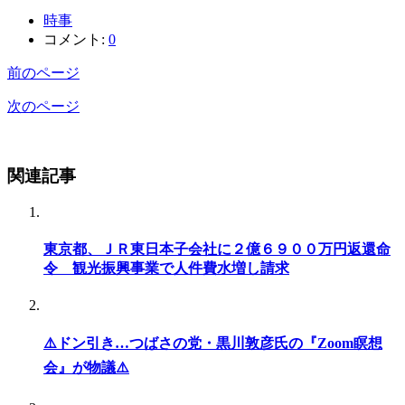
時事
コメント:
0
前のページ
次のページ
関連記事
東京都、ＪＲ東日本子会社に２億６９００万円返還命
令 観光振興事業で人件費水増し請求
⚠️ドン引き…つばさの党・黒川敦彦氏の『Zoom瞑想
会』が物議⚠️