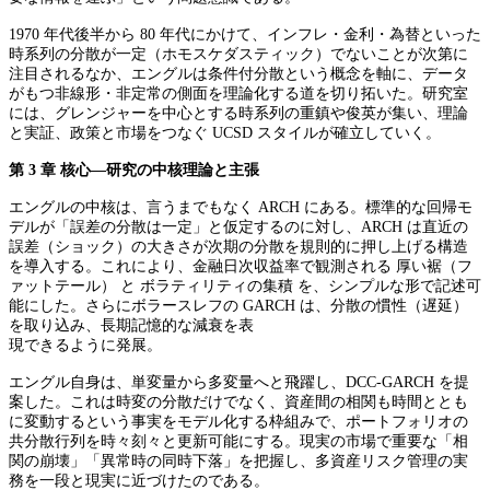
1970 年代後半から 80 年代にかけて、インフレ・金利・為替といった
時系列の分散が一定（ホモスケダスティック）でないことが次第に
注目されるなか、エングルは条件付分散という概念を軸に、データ
がもつ非線形・非定常の側面を理論化する道を切り拓いた。研究室
には、グレンジャーを中心とする時系列の重鎮や俊英が集い、理論
と実証、政策と市場をつなぐ UCSD スタイルが確立していく。
第 3 章 核心―研究の中核理論と主張
エングルの中核は、言うまでもなく ARCH にある。標準的な回帰モ
デルが「誤差の分散は一定」と仮定するのに対し、ARCH は直近の
誤差（ショック）の大きさが次期の分散を規則的に押し上げる構造
を導入する。これにより、金融日次収益率で観測される 厚い裾（フ
ァットテール） と ボラティリティの集積 を、シンプルな形で記述可
能にした。さらにボラースレフの GARCH は、分散の慣性（遅延）
を取り込み、長期記憶的な減衰を表
現できるように発展。
エングル自身は、単変量から多変量へと飛躍し、DCC-GARCH を提
案した。これは時変の分散だけでなく、資産間の相関も時間ととも
に変動するという事実をモデル化する枠組みで、ポートフォリオの
共分散行列を時々刻々と更新可能にする。現実の市場で重要な「相
関の崩壊」「異常時の同時下落」を把握し、多資産リスク管理の実
務を一段と現実に近づけたのである。