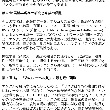
再生可能エネルギー価格や CO₂ 市場など新領域でも、変動の予測と
リスクの可視化が社会的意思決定を支える。
第 6 章 展望―現在の研究と今後の課題
今日の市場は、高頻度データ、アルゴリズム取引、断続的な流動性
という新しい難題に直面 し て い る 。 実 現 ボ ラ テ ィ リ テ ィ （
RV ） や ジ ャ ン プ 検 出 、 HAR （ HeterogeneousAutoRegressive）
によるスケール統合、高次元 DCC やネットワーク型相関の推定な
ど、エングルの系譜は次世代の方法論へと拡大中だ。他方で、構造
変化の頻発、市場分断、制度対応により、ボラティリティの生成メ
カニズム自体が変わる可能性もある。
機械学習は高次元・非線形の適合力に優れるが、安定推定・頑健
性・説明可能性をいかに担保するかが鍵。「推定可能で、解釈でき
て、現場で使える」というエングル流の規範は 、AI 時代のモデル選
択にも依然として強い指針を与える。
第 7 章 結 ―「次のノーベル賞」に最も近い頭脳
エングルが経済学にもたらしたのは、「リスクは平均の裏側で静か
に動く一次元の影ではなく、それ自体が動学的な対象である」とい
う認識である。ARCH/DCC は、平均方程式の付録ではなく、リスク
そのものを主役に押し上げた。この視点は、投資家の資産配分、金
融機関の健全性、規制当局の感応度、国家の財政運営にまで波及し
た。ノーベル賞は彼の到達点の一つに過ぎない。市場が変貌を続け