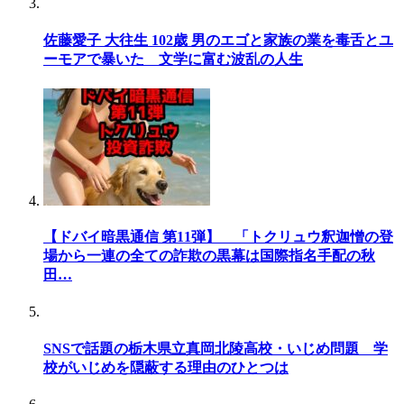
佐藤愛子 大往生 102歳 男のエゴと家族の業を毒舌とユ
ーモアで暴いた 文学に富む波乱の人生
【ドバイ暗黒通信 第11弾】 「トクリュウ釈迦憎の登
場から一連の全ての詐欺の黒幕は国際指名手配の秋
田…
SNSで話題の栃木県立真岡北陵高校・いじめ問題 学
校がいじめを隠蔽する理由のひとつは