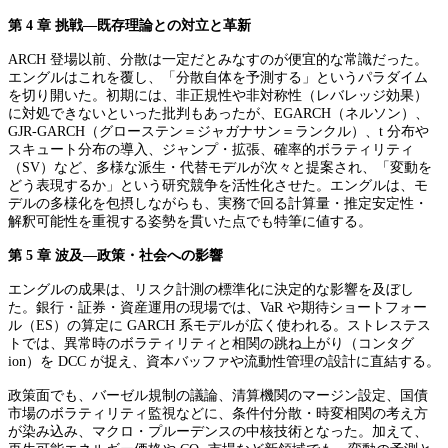
第 4 章 挑戦―既存理論との対立と革新
ARCH 登場以前、分散は一定だとみなすのが便宜的な常識だった。
エングルはこれを覆し、「分散自体を予測する」というパラダイム
を切り開いた。初期には、非正規性や非対称性（レバレッジ効果）
に対処できないといった批判もあったが、EGARCH（ネルソン）、
GJR-GARCH（グローステン＝ジャガナサン＝ランクル）、t 分布や
スキュート分布の導入、ジャンプ・拡張、確率的ボラティリティ
（SV）など、多様な派生・代替モデルが次々と提案され、「変動を
どう表現するか」という研究競争を活性化させた。エングルは、モ
デルの多様化を包摂しながらも、実務で回る計算量・推定安定性・
解釈可能性を重視する姿勢を貫いた点でも特筆に値する。
第 5 章 波及―政策・社会への影響
エングルの成果は、リスク計測の標準化に決定的な影響を及ぼし
た。銀行・証券・資産運用の現場では、VaR や期待ショートフォー
ル（ES）の算定に GARCH 系モデルが広く使われる。ストレステス
トでは、異常時のボラティリティと相関の跳ね上がり（コンタグ
ion）を DCC が捉え、資本バッファや流動性管理の設計に直結する。
政策面でも、バーゼル規制の議論、清算機関のマージン設定、国債
市場のボラティリティ監視などに、条件付分散・時変相関の考え方
が染み込み、マクロ・プルーデンスの中核技術となった。加えて、