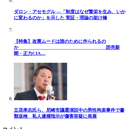
ダロン・アセモグル —「制度はなぜ繁栄を生み、いか
に変わるのか」を示した 実証・理論の架け橋
【特集】改憲ムードは誰のために作られるの
か 読売新
聞・正力CIA…
立花孝志氏ら、尼崎市議選演説中の男性拘束事件で書
類送検 私人逮捕指示が傷害容疑に発展