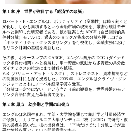
第 1 章 序―世界が注目する「経済学の頭脳」
ロバート・F・エングルは、ボラティリティ（変動性）は時々刻々と
変化し、しかも集積するという金融市場の現実を、厳密な統計モデ
ルへと刻印した研究者である。彼が提案した ARCH（自己回帰的条
件付分散）モデル は、過去のショックが将来の分散を押し上げる
「ボラティリティ・クラスタリング」を可視化し、金融実務におけ
るリスク計測の基礎を刷新した。
その後、ボラースレフの GARCH、エングル自身の DCC（ダイナミ
ック条件付相関）へと発展し、単一資産の変動から多資産の共分散
ダイナミクスの推定にまで射程を拡張。
VaR（バリュー・アット・リスク）、ストレステスト、資本規制など
の制度設計にも深く浸透した。2003 年、エングルはクライヴ・グレ
ンジャーとともにノーベル経済学賞を受賞。
「分散は一定ではない」という当たり前の観察を、世界共通のモデ
リング言語に変えた革新者である。
第 2 章 原点―幼少期と学問の出発点
エングルは米国生まれ。学部・大学院を通じて統計学と計量経済学
に傾倒し、カリフォルニア大学サンディエゴ校（UCSD）で研究・教
育の拠点を築いた。彼の出発点は、「平均だけでなく分散こそが重
要な情報を運ぶ」という問題意識である。