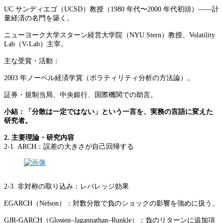
UC サンディエゴ（UCSD）教授（1980 年代〜2000 年代初頭）——計
量経済の名門を築く。
ニューヨーク大学スターン経営大学院（NYU Stern）教授、Volatility
Lab（V-Lab）主宰。
主な受賞・活動：
2003 年ノーベル経済学賞（ボラティリティ分析の方法論）。
証券・規制当局、中央銀行、国際機関での助言。
小結：「分散は一定ではない」という一言を、実務の言語に変えた
研究者。
2. 主要理論・研究内容
2-1. ARCH：誤差の大きさが自己回帰する
2-3. 非対称の取り込み：レバレッジ効果
EGARCH（Nelson）：対数分散で負のショックの影響を強めに扱う。
GJR-GARCH（Glosten–Jagannathan–Runkle）：負のリターンに追加項