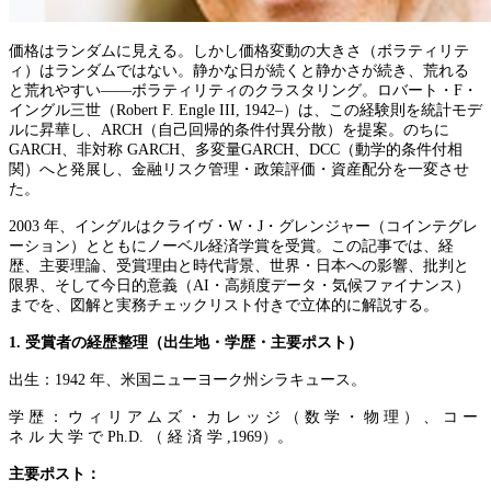
価格はランダムに見える。しかし価格変動の大きさ（ボラティリテ
ィ）はランダムではない。静かな日が続くと静かさが続き、荒れる
と荒れやすい——ボラティリティのクラスタリング。ロバート・F・
イングル三世（Robert F. Engle III, 1942–）は、この経験則を統計モデ
ルに昇華し、ARCH（自己回帰的条件付異分散）を提案。のちに
GARCH、非対称 GARCH、多変量GARCH、DCC（動学的条件付相
関）へと発展し、金融リスク管理・政策評価・資産配分を一変させ
た。
2003 年、イングルはクライヴ・W・J・グレンジャー（コインテグレ
ーション）とともにノーベル経済学賞を受賞。この記事では、経
歴、主要理論、受賞理由と時代背景、世界・日本への影響、批判と
限界、そして今日的意義（AI・高頻度データ・気候ファイナンス）
までを、図解と実務チェックリスト付きで立体的に解説する。
1. 受賞者の経歴整理（出生地・学歴・主要ポスト）
出生：1942 年、米国ニューヨーク州シラキュース。
学 歴 ： ウ ィ リ ア ム ズ ・ カ レ ッ ジ （ 数 学 ・ 物 理 ） 、 コ ー
ネ ル 大 学 で Ph.D. （ 経 済 学 ,1969）。
主要ポスト：