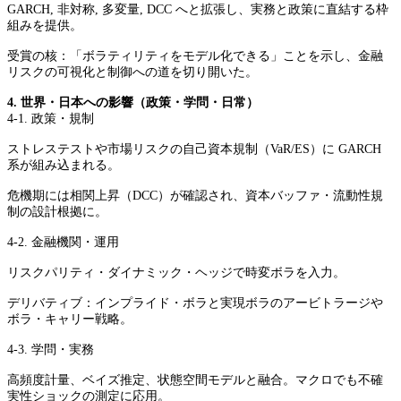
GARCH, 非対称, 多変量, DCC へと拡張し、実務と政策に直結する枠
組みを提供。
受賞の核：「ボラティリティをモデル化できる」ことを示し、金融
リスクの可視化と制御への道を切り開いた。
4. 世界・日本への影響（政策・学問・日常）
4-1. 政策・規制
ストレステストや市場リスクの自己資本規制（VaR/ES）に GARCH
系が組み込まれる。
危機期には相関上昇（DCC）が確認され、資本バッファ・流動性規
制の設計根拠に。
4-2. 金融機関・運用
リスクパリティ・ダイナミック・ヘッジで時変ボラを入力。
デリバティブ：インプライド・ボラと実現ボラのアービトラージや
ボラ・キャリー戦略。
4-3. 学問・実務
高頻度計量、ベイズ推定、状態空間モデルと融合。マクロでも不確
実性ショックの測定に応用。