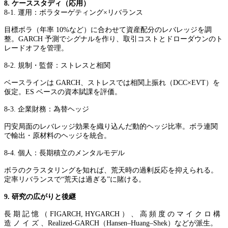
8. ケーススタディ（応用）
8-1. 運用：ボラターゲティング×リバランス
目標ボラ（年率 10%など）に合わせて資産配分のレバレッジを調
整。GARCH 予測でシグナルを作り、取引コストとドローダウンのト
レードオフを管理。
8-2. 規制・監督：ストレスと相関
ベースラインは GARCH、ストレスでは相関上振れ（DCC×EVT）を
仮定。ES ベースの資本賦課を評価。
8-3. 企業財務：為替ヘッジ
円安局面のレバレッジ効果を織り込んだ動的ヘッジ比率。ボラ連関
で輸出・原材料のヘッジを統合。
8-4. 個人：長期積立のメンタルモデル
ボラのクラスタリングを知れば、荒天時の過剰反応を抑えられる。
定率リバランスで“荒天は過ぎる”に賭ける。
9. 研究の広がりと後継
長 期 記 憶 （ FIGARCH, HYGARCH ） 、 高 頻 度 の マ イ ク ロ 構
造 ノ イ ズ 、Realized-GARCH（Hansen–Huang–Shek）などが派生。