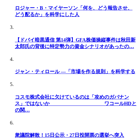
ロジャー・B・マイヤーソン「何を、どう報告させ、
どう配るか」を科学にした人
【ドバイ暗黒通信 第14弾】GFA株価操縦事件は秋田新
太郎氏の背後に特定勢力の資金シナリオがあったの…
ジャン・ティロール —「市場を作る規則」を科学する
コスモ株式会社に欠けているのは「攻めのガバナン
ス」ではないか ワコールHDと
の関…
衆議院解散！15日公示・27日投開票の選挙へ突入