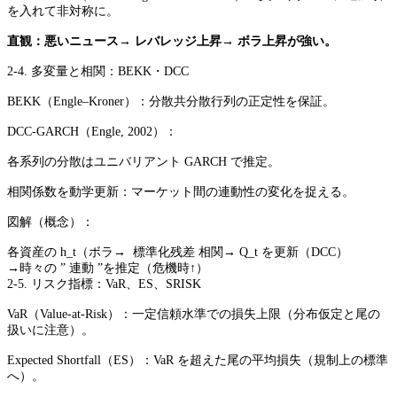
を入れて非対称に。
直観：悪いニュース→ レバレッジ上昇→ ボラ上昇が強い。
2-4. 多変量と相関：BEKK・DCC
BEKK（Engle–Kroner）：分散共分散行列の正定性を保証。
DCC-GARCH（Engle, 2002）：
各系列の分散はユニバリアント GARCH で推定。
相関係数を動学更新：マーケット間の連動性の変化を捉える。
図解（概念）：
各資産の h_t（ボラ→ 標準化残差 相関→ Q_t を更新（DCC）
→時々の ” 連動 ”を推定（危機時↑）
2-5. リスク指標：VaR、ES、SRISK
VaR（Value-at-Risk）：一定信頼水準での損失上限（分布仮定と尾の
扱いに注意）。
Expected Shortfall（ES）：VaR を超えた尾の平均損失（規制上の標準
へ）。