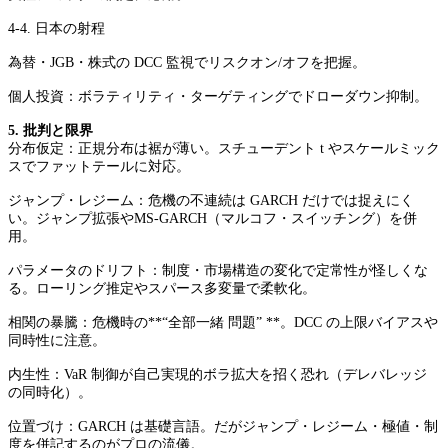
4-4. 日本の射程
為替・JGB・株式の DCC 監視でリスクオン/オフを把握。
個人投資：ボラティリティ・ターゲティングでドローダウン抑制。
5. 批判と限界
分布仮定：正規分布は裾が薄い。スチューデント t やスケールミック
スでファットテールに対応。
ジャンプ・レジーム：危機の不連続は GARCH だけでは捉えにく
い。ジャンプ拡張やMS-GARCH（マルコフ・スイッチング）を併
用。
パラメータのドリフト：制度・市場構造の変化で定常性が怪しくな
る。ローリング推定やスパース多変量で柔軟化。
相関の暴騰：危機時の**“全部一緒 問題” **。DCC の上限バイアスや
同時性に注意。
内生性：VaR 制御が自己実現的ボラ拡大を招く恐れ（デレバレッジ
の同時化）。
位置づけ：GARCH は基礎言語。だがジャンプ・レジーム・極値・制
度を併記するのがプロの流儀。