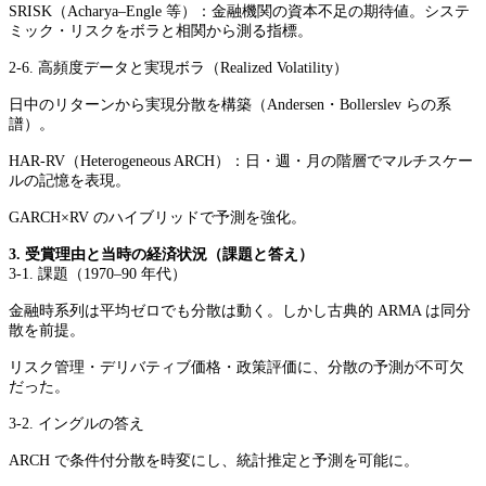
SRISK（Acharya–Engle 等）：金融機関の資本不足の期待値。システ
ミック・リスクをボラと相関から測る指標。
2-6. 高頻度データと実現ボラ（Realized Volatility）
日中のリターンから実現分散を構築（Andersen・Bollerslev らの系
譜）。
HAR-RV（Heterogeneous ARCH）：日・週・月の階層でマルチスケー
ルの記憶を表現。
GARCH×RV のハイブリッドで予測を強化。
3. 受賞理由と当時の経済状況（課題と答え）
3-1. 課題（1970–90 年代）
金融時系列は平均ゼロでも分散は動く。しかし古典的 ARMA は同分
散を前提。
リスク管理・デリバティブ価格・政策評価に、分散の予測が不可欠
だった。
3-2. イングルの答え
ARCH で条件付分散を時変にし、統計推定と予測を可能に。