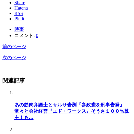
Share
Hatena
RSS
Pin it
時事
コメント:
0
前のページ
次のページ
関連記事
あの筋肉弁護士とサルサ岩渕『参政党を刑事告発』
堂々と会社経営『エド・ワークス』そうさ１００%株
主！も…