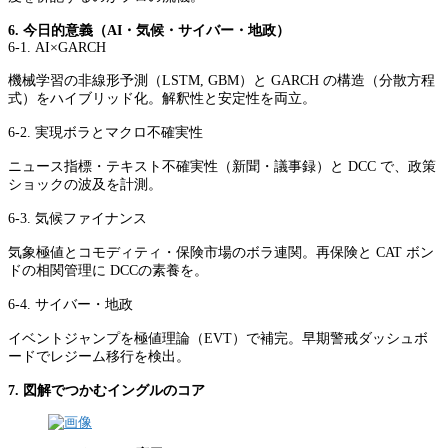
6. 今日的意義（AI・気候・サイバー・地政）
6-1. AI×GARCH
機械学習の非線形予測（LSTM, GBM）と GARCH の構造（分散方程
式）をハイブリッド化。解釈性と安定性を両立。
6-2. 実現ボラとマクロ不確実性
ニュース指標・テキスト不確実性（新聞・議事録）と DCC で、政策
ショックの波及を計測。
6-3. 気候ファイナンス
気象極値とコモディティ・保険市場のボラ連関。再保険と CAT ボン
ドの相関管理に DCCの素養を。
6-4. サイバー・地政
イベントジャンプを極値理論（EVT）で補完。早期警戒ダッシュボ
ードでレジーム移行を検出。
7. 図解でつかむイングルのコア