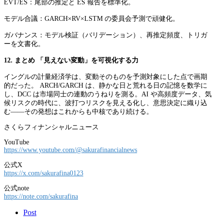
EVT/ES：尾部の推定と ES 報告を標準化。
モデル合議：GARCH×RV×LSTM の委員会予測で頑健化。
ガバナンス：モデル検証（バリデーション）、再推定頻度、トリガ
ーを文書化。
12. まとめ 「見えない変動」を可視化する力
イングルの計量経済学は、変動そのものを予測対象にした点で画期
的だった。 ARCH/GARCH は、静かな日と荒れる日の記憶を数学に
し、DCC は市場同士の連動のうねりを測る。AI や高頻度データ、気
候リスクの時代に、波打つリスクを見える化し、意思決定に織り込
む——その発想はこれからも中核であり続ける。
さくらフィナンシャルニュース
YouTube
https://www.youtube.com/@sakurafinancialnews
公式X
https://x.com/sakurafina0123
公式note
https://note.com/sakurafina
Post