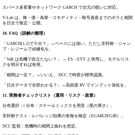
スパース多変量やネットワーク GARCH で次元の呪いに対応。
V-Lab は、株・債・為替・コモディティ・暗号資産までのボラと相関
を日次で推定・公開。
10. FAQ（誤解の整理）
「GARCH(1,1)で十分？」→ベースには強い。ただし非対称・ジャン
プ・レジームで頑健化を。
「VaR は危機で役立たない？」 → ES・EVT と併用し、モデルリス
クを明示すれば有用。
「相関は一定？」→いいえ。 DCC で時変が標準認識。
「日次データで全部わかる？」→高頻度 RV でインプット強化を。
11. 実務者チェックリスト（運用・リスク・政策）
分布選択：t 分布・スケールミックスを用意（尾の厚さ）。
非対称テスト：レバレッジ効果の有無を検定（EGARCH/GJR）。
DCC 監視：危機時の相関上振れを想定。