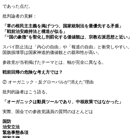
であった点だ。
批判論者の見解：
「草の根民主主義を掲げつつ、国家統制法を最優先する矛盾」
「戦前治安維持法と構造が似る」
「“国の象徴”を聖化し刑罰化する価値観は、宗教右派思想と近い」
スパイ防止法は「内心の自由」や「報道の自由」と衝突しやすい。
国旗損壊罪は国家神道的価値観との親和性が高い。
参政党が当初掲げたテーマとは、軸が完全に異なる。
戦前回帰の危険な考え方では？
② オーガニック・反グローバルが“消えた”理由
批判的論者はこう語る。
「オーガニックは動員ツールであり、中核政策ではなかった」
実際、国会での参政党議員の質問のほとんどは
国防
治安立法
緊急事態条項