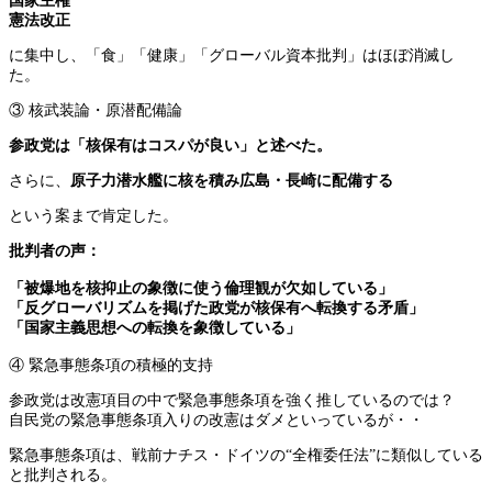
国家主権
憲法改正
に集中し、「食」「健康」「グローバル資本批判」はほぼ消滅し
た。
③ 核武装論・原潜配備論
参政党は「核保有はコスパが良い」と述べた。
さらに、
原子力潜水艦に核を積み広島・長崎に配備する
という案まで肯定した。
批判者の声：
「被爆地を核抑止の象徴に使う倫理観が欠如している」
「反グローバリズムを掲げた政党が核保有へ転換する矛盾」
「国家主義思想への転換を象徴している」
④ 緊急事態条項の積極的支持
参政党は改憲項目の中で緊急事態条項を強く推しているのでは？
自民党の緊急事態条項入りの改憲はダメといっているが・・
緊急事態条項は、戦前ナチス・ドイツの“全権委任法”に類似している
と批判される。