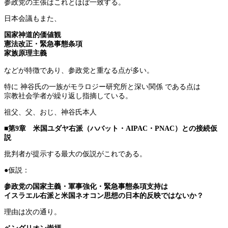
参政党の主張はこれとほぼ一致する。
日本会議もまた、
国家神道的価値観
憲法改正・緊急事態条項
家族原理主義
などが特徴であり、参政党と重なる点が多い。
特に 神谷氏の一族がモラロジー研究所と深い関係 である点は
宗教社会学者が繰り返し指摘している。
祖父、父、おじ、神谷氏本人
■第9章 米国ユダヤ右派（ハバット・AIPAC・PNAC）との接続仮
説
批判者が提示する最大の仮説がこれである。
●仮説：
参政党の国家主義・軍事強化・緊急事態条項支持は
イスラエル右派と米国ネオコン思想の日本的反映ではないか？
理由は次の通り。