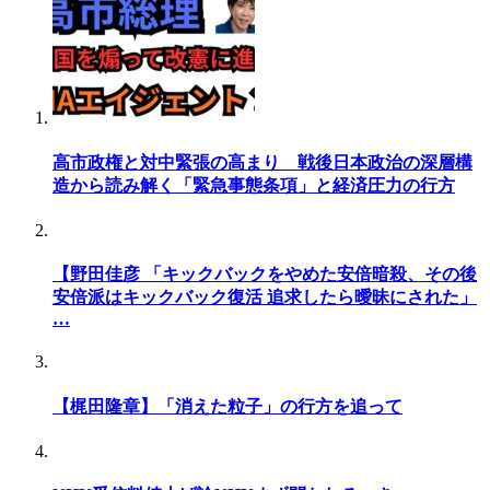
高市政権と対中緊張の高まり 戦後日本政治の深層構
造から読み解く「緊急事態条項」と経済圧力の行方
【野田佳彦 「キックバックをやめた安倍暗殺、その後
安倍派はキックバック復活 追求したら曖昧にされた」
…
【梶田隆章】「消えた粒子」の行方を追って