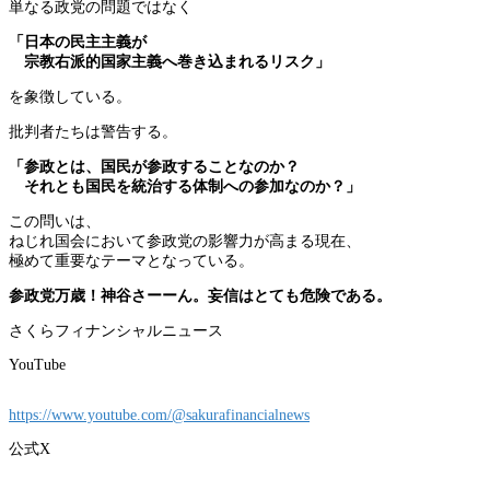
単なる政党の問題ではなく
「日本の民主主義が
宗教右派的国家主義へ巻き込まれるリスク」
を象徴している。
批判者たちは警告する。
「参政とは、国民が参政することなのか？
それとも国民を統治する体制への参加なのか？」
この問いは、
ねじれ国会において参政党の影響力が高まる現在、
極めて重要なテーマとなっている。
参政党万歳！神谷さーーん。妄信はとても危険である。
さくらフィナンシャルニュース
YouTube
https://www.youtube.com/@sakurafinancialnews
公式X