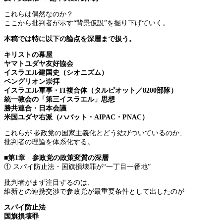
これらは偶然なのか？
ここから批判者が示す“背景仮説”を掘り下げていく。
本稿では特に以下の論点を深層まで扱う。
キリストの幕屋
ヤマトユダヤ友好協会
イスラエル建国史（シオニズム）
ベングリオン崇拝
イスラエル軍事・IT複合体（タルピオット／8200部隊）
統一教会の「第三イスラエル」思想
勝共連合・日本会議
米国ユダヤ右派（ハバット・AIPAC・PNAC）
これらが 参政党の国家主義化とどう結びついているのか、
批判者の理論を体系化する。
■第1章 参政党の政策変質の深層
① スパイ防止法・国旗損壊罪が“一丁目一番地”
批判者がまず注目するのは、
維新との連携交渉で参政党が最重要条件として出したのが
スパイ防止法
国旗損壊罪