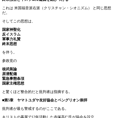
これは 米国福音派右派（クリスチャン・シオニズム） と同じ思想
だ。
そしてこの思想は、
国家神聖化
反イスラム
軍事力礼賛
終末思想
を伴う。
参政党の
核武装論
原潜配備
緊急事態条項
国家主権思想
と驚くほど整合的だと批判者は指摘する。
■第5章 ヤマトユダヤ友好協会とベングリオン崇拝
批判者が最も警戒するのがここである。
キリストの幕屋で12年活動した赤塚高仁氏が協会を設立