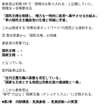
参政党は初期 HP で「授権法を取り入れる」と記載していた。
授権法＝全権委任法
「国民主権を制限し、権力を一時的に政府へ集中させる仕組み」
「草の根民主主義政党の立場と明確に矛盾」
これは後述する“宗教右派ネットワーク”の思想とも接続する。
⑤ 憲法草案から「国民主権」が消滅
参政党の草案では、
国民主権 → ×
国家主権 → ○
となっている。
批判論者は語る。
「近代立憲主義の基盤を否定している」
「国家を主体とする発想は宗教右派の価値観と一致」
ここから参政党は
“保守”ではなく“国家主義（ナショナリズム）”に分類される。
■第2章 内部構造：党員参政 → 党員排除への変質