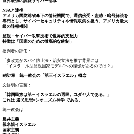
世界最強の諜報サイバー部隊
NSAと連携
アメリカ国防総省傘下の情報機関で、通信傍受・盗聴・暗号解読を
専門とし、サイバーセキュリティや情報収集を担う、アメリカ最大
級の諜報機関
監視・サイバー攻撃技術で世界的支配力
特徴は「国家のための徹底的な統制」
批判者の評価：
「参政党がスパイ防止法・治安立法を推す背景には
“イスラエル型監視国家モデル”への憧憬があるのでは？」
■第7章 統一教会の「第三イスラエル」概念
文鮮明の言葉：
「韓国民族は第三イスラエルの選民。ユダヤ人である。」
これは 選民思想×シオニズム神学 である。
統一教会は
反共主義
親米親イスラエル
国家主義