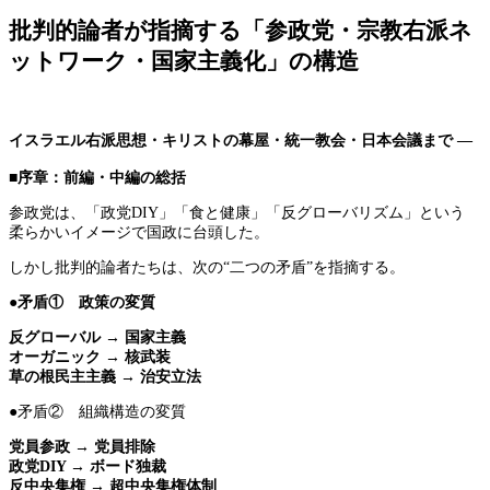
批判的論者が指摘する「参政党・宗教右派ネ
ットワーク・国家主義化」の構造
イスラエル右派思想・キリストの幕屋・統一教会・日本会議まで ―
■序章：前編・中編の総括
参政党は、「政党DIY」「食と健康」「反グローバリズム」という
柔らかいイメージで国政に台頭した。
しかし批判的論者たちは、次の“二つの矛盾”を指摘する。
●矛盾① 政策の変質
反グローバル → 国家主義
オーガニック → 核武装
草の根民主主義 → 治安立法
●矛盾② 組織構造の変質
党員参政 → 党員排除
政党DIY → ボード独裁
反中央集権 → 超中央集権体制