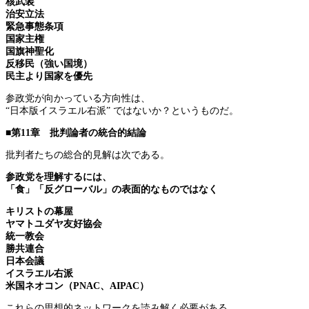
核武装
治安立法
緊急事態条項
国家主権
国旗神聖化
反移民（強い国境）
民主より国家を優先
参政党が向かっている方向性は、
“日本版イスラエル右派” ではないか？というものだ。
■第11章 批判論者の統合的結論
批判者たちの総合的見解は次である。
参政党を理解するには、
「食」「反グローバル」の表面的なものではなく
キリストの幕屋
ヤマトユダヤ友好協会
統一教会
勝共連合
日本会議
イスラエル右派
米国ネオコン（PNAC、AIPAC）
これらの思想的ネットワークを読み解く必要がある。