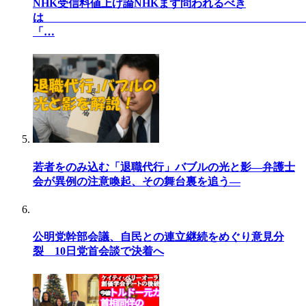
NHK受信料値上げ論NHKまず問われるべき
「…
若者をのみ込む「退職代行」バブルの光と影―弁護士
会が異例の注意喚起、その舞台裏を追う―
公明党幹部会議、自民との連立継続をめぐり意見分
裂 10日党首会談で決着へ