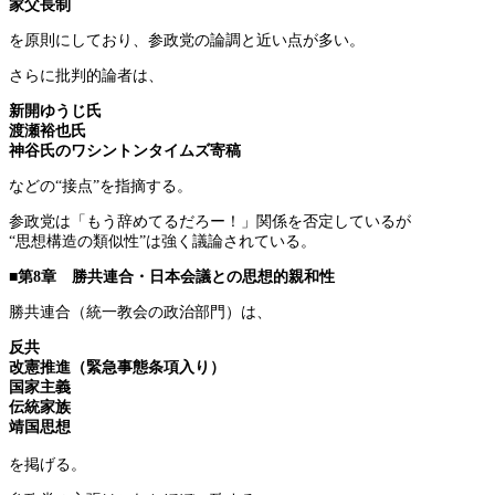
家父長制
を原則にしており、参政党の論調と近い点が多い。
さらに批判的論者は、
新開ゆうじ氏
渡瀬裕也氏
神谷氏のワシントンタイムズ寄稿
などの“接点”を指摘する。
参政党は「もう辞めてるだろー！」関係を否定しているが
“思想構造の類似性”は強く議論されている。
■第8章 勝共連合・日本会議との思想的親和性
勝共連合（統一教会の政治部門）は、
反共
改憲推進（緊急事態条項入り）
国家主義
伝統家族
靖国思想
を掲げる。