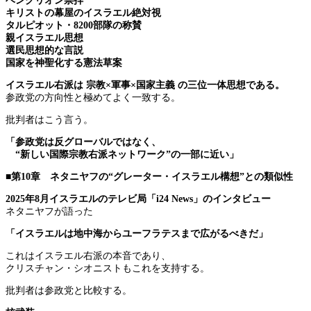
ベングリオン崇拝
キリストの幕屋のイスラエル絶対視
タルピオット・8200部隊の称賛
親イスラエル思想
選民思想的な言説
国家を神聖化する憲法草案
イスラエル右派は 宗教×軍事×国家主義 の三位一体思想である。
参政党の方向性と極めてよく一致する。
批判者はこう言う。
「参政党は反グローバルではなく、
“新しい国際宗教右派ネットワーク”の一部に近い」
■第10章 ネタニヤフの“グレーター・イスラエル構想”との類似性
2025年8月イスラエルのテレビ局「i24 News」のインタビュー
ネタニヤフが語った
「イスラエルは地中海からユーフラテスまで広がるべきだ」
これはイスラエル右派の本音であり、
クリスチャン・シオニストもこれを支持する。
批判者は参政党と比較する。