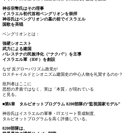
神谷宗幣氏はその理事
イスラエル初代首相ベングリオンを崇拝
神谷氏はベングリオンの墓の前でイスラエル
国歌を斉唱
ベングリオンとは：
強硬シオニスト
武力による建国
パレスチナの民族浄化（“ナクバ”）を主導
イスラエル軍（IDF）を創設
なぜ 反グローバリズム政党が
ロスチャイルドとシオニズム建国史の中心人物を礼賛するのか？
批判者はここに
思想の矛盾ではなく、実は「本質」が現れている
と見る。
■第6章 タルピオットプログラム 8200部隊の“監視国家モデル”
神谷氏はイスラエルの軍事・ITエリート育成制度、
タルピオットプログラムを高く評価している。
8200部隊は、