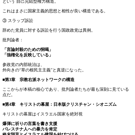
という 自己完結型権力構造。
これはまさに国家主義的思想と相性が良い構造である。
③ スラップ訴訟
辞めた党員に対する訴訟を行う国政政党は異例。
批判論者：
「言論封殺のための恫喝」
「強権化を反映している」
参政党の内部統治は、
外向きの“草の根民主主義”と真逆になった。
■第3章 宗教右派ネットワークの構造
ここからが本稿の核心であり、批判論者たちが最も深刻に見ている
点だ。
■第4章 キリストの幕屋：日本版クリスチャン・シオニズム
キリストの幕屋はイスラエル国家を絶対視
爆弾に祈りの言葉を書き支援
パレスチナ人への暴力を肯定
終末預言とイスラエル建国を結びつける