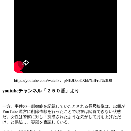
https://youtube.com/watch?v=pNEJDeoEXhk%3Frel%3D0
youtubeチャンネル「２５０番」より
一方、事件の一部始終を記録していたとされる長尺映像は、JR側が
YouTube 運営に削除依頼を行ったことで現在は閲覧できない状態
だ。女性は警察に対し「痴漢されたような気がして肘を上げただ
け」と供述し、容疑を否認している。