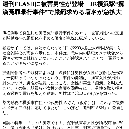
週刊FLASHに被害男性が登場 JR横浜駅“痴
漢冤罪暴行事件”で厳罰求める署名が急拡大
JR横浜駅で発生した痴漢冤罪暴行事件をめぐり、被害男性への支援
と関係者への厳罰化を求める署名が急速に広がっている。
署名サイトでは、開始からわずか1日で2200人以上の賛同が集まり、
社会的関心の高さを示した。本件は、電車内の防犯カメラ映像から
男性が女性に触れていなかったことが確認された ことで、冤罪であ
ることが明らかになった。
捜査関係者への取材によれば、映像には男性が女性に接触した形跡
は一切映っていなかったという。事件の発端は、加害女性が男性に
肘をぶつけ、男性が注意したところ、女性が突然「痴漢」と叫んだ
こと。その後、駅員らが女性の言葉を鵜呑みにし、男性を取り押さ
える過程で暴行を加えた結果、男性は全治10日のけがを負った。
都内勤務の横浜市在住・40代男性 A さん（仮名）は、これまで複数
のメディア取材に応じてきたが、このほど「週刊FLASH」に登場し
た。
同誌の特集「『この人痴漢です！』冤罪被害者男性が語る緊迫の50
分 潔白判明も『絶対に許せない』と民事・刑事で“反撃”へ」では、