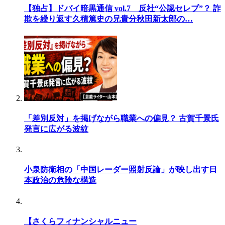
【独占】ドバイ暗黒通信 vol.7 反社“公認セレブ”？ 詐
欺を繰り返す久積篤史の兄貴分秋田新太郎の…
「差別反対」を掲げながら職業への偏見？ 古賀千景氏
発言に広がる波紋
小泉防衛相の「中国レーダー照射反論」が映し出す日
本政治の危険な構造
【さくらフィナンシャルニュー