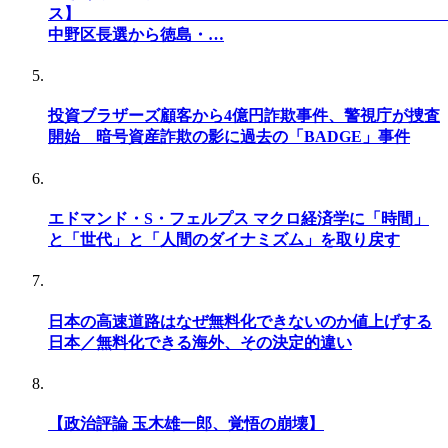
ス
中野区長選から徳島・…
投資ブラザーズ顧客から4億円詐欺事件、警視庁が捜査
開始 暗号資産詐欺の影に過去の「BADGE」事件
エドマンド・S・フェルプス マクロ経済学に「時間」
と「世代」と「人間のダイナミズム」を取り戻す
日本の高速道路はなぜ無料化できないのか値上げする
日本／無料化できる海外、その決定的違い
【政治評論 玉木雄一郎、覚悟の崩壊】