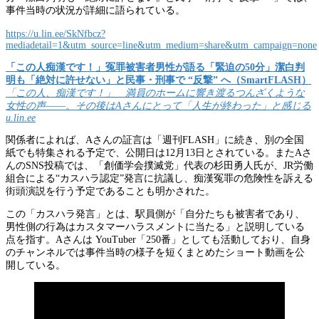
事件当時の状況が詳細に語られている。
https://u.lin.ee/SkNfbcz?
mediadetail=1&utm_source=line&utm_medium=share&utm_campaign=none
「この人痴漢です！」冤罪被害者男性が語る「緊迫の50分」潔白判
明も「絶対に許せない」と民事・刑事で “反撃” へ（SmartFLASH）
「この人、痴漢です！」 満員のホームに響き渡るつんざくような
女性の声――。その後はAさんにとって「人生が終わった」と感じる
u.lin.ee
関係者によれば、Aさんの証言は「週刊FLASH」に続き、別の全国
紙でも特集される予定で、公開日は12月13日とされている。またAさ
んのSNS投稿では、「創価学会撲滅党」代表の杉田勇人氏が、JR労働
組合による“カスハラ認定”発言に抗議し、痴漢冤罪の危険性を訴える
街頭演説を行う予定であることも明かされた。
この「カスハラ発言」とは、駅員側が「自分たちも被害者であり、
男性側の行為はカスタマーハラスメントに当たる」と説明している
点を指す。Aさんは YouTuber「250番」としても活動しており、自身
のチャンネルでは事件当時の様子を短くまとめたショート動画を公
開している。