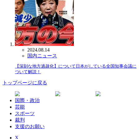
2024.08.14
国内ニュース
【深刻な地方過疎化】について日本がしている全国知事会議に
ついて解説！
トップページに戻る
国際・政治
芸能
スポーツ
裁判
支援のお願い
X