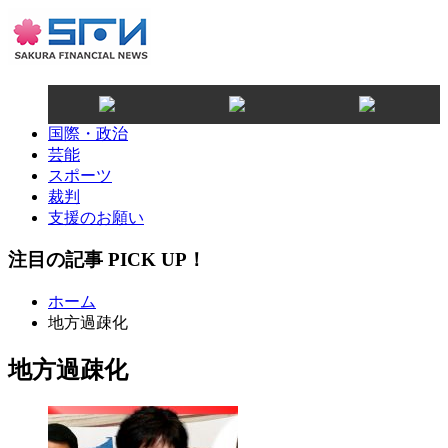
国際・政治
芸能
スポーツ
裁判
支援のお願い
注目の記事 PICK UP！
ホーム
地方過疎化
地方過疎化