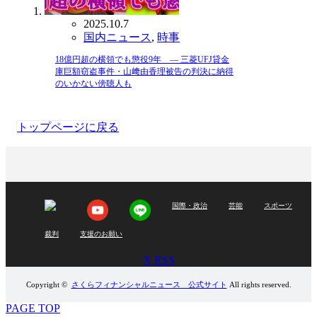
2025.10.7
国内ニュース
,
時事
18億円超の横領でも懲役9年 ― 三菱UFJ貸金
庫巨額窃盗事件・山﨑由香理被告の判決に納得
のいかない傍聴人も
トップページに戻る
国際・政治
芸能
スポーツ
裁判
支援のお願い
X
RSS
Copyright ©
さくらフィナンシャルニュース 公式サイト
All rights reserved.
PAGE TOP