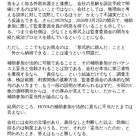
造をよく知る外部弁護士と連携し、会社の見解を訴訟手続で明
確にするのは珍しいことではない。会社としては、無理由と考
える請求に対して沈黙しているほうが、かえって不誠実だとい
う反論もできる。さらにHOYAは、2026年3月2日の開示で、補助
参加に際して監査委員全員の同意を得ていることも示してい
る。つまり会社側は、少なくとも形式上は監査委員会の関与を
経た統治プロセスを踏んでいるということになる。
ただし、ここでもなお残るのは、「形式的に踏んだ」ことと
「外から納得できる」ことは違うという問題だ。
補助参加が法的に可能であることと、その補助参加がガバナン
ス上妥当と信頼されることは別である。会社が本当に第三者性
を重視するなら、「責任なし」という結論だけでなく、調査主
体、検証範囲、利害関係の遮断方法、監査委員会の具体的な関
与のあり方まで、もう一段の説明が求められるはずだ。今回の1
枚の適時開示からは、その厚みが見えてこない。だからこそ、
補助参加の妥当性が論点になる。
結局のところ、HOYAの補助参加が法的に直ちに不当だとまでは
言えない。
会社には会社の立場があり、責任なしと判断した以上、防御に
回るのは制度上ありうる。だが、それが「妥当だったのか」と
問われたとき、答えはもっと難しくなる。