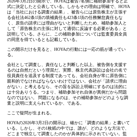
2026年3月2日の開示で、HOYAは被告7名側に補助参加すると正
式に決定したと公表している。しかもその理由は明確で、HOYA
は「当社における調査の結果」、被告らには原告株主が主張す
る会社法462条1項の填補責任も423条1項の任務懈怠責任もな
く、原告の請求には理由がないと判断したため、補助参加人と
して「原告株主の主張に対して適切に反論する必要がある」と
説明している。さらに、この補助参加については監査委員全員
の同意を得ているとも記載している。
この開示だけを見ると、HOYAの行動には一応の筋が通ってい
る。
会社として調査し、責任なしと判断した以上、被告側を支援す
るのは自然だという理屈だ。実際、株主代表訴訟は会社の名で
役員責任を追及する制度であっても、会社自身が常に原告側に
親和的でなければならないわけではない。会社が「請求に理由
がない」と考えるなら、その旨を訴訟上明確にするのは法的に
は十分ありうる。つまり、補助参加それ自体が異例だから問題
なのではない。 問題になるのは、その補助参加がどのような調
査と説明に支えられているか、である。
ここで疑問が生まれる。
HOYAの2026年3月2日の開示は、確かに「調査の結果」と書いて
いる。しかし、その1枚紙の中では、誰が、どのような方法で、
どこまで独立して調査したのかが具体的に示されていない。監