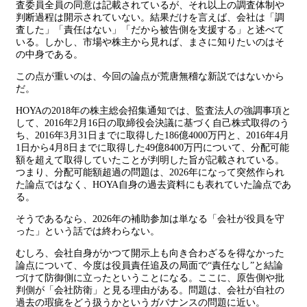
査委員全員の同意は記載されているが、それ以上の調査体制や
判断過程は開示されていない。結果だけを言えば、会社は「調
査した」「責任はない」「だから被告側を支援する」と述べて
いる。しかし、市場や株主から見れば、まさに知りたいのはそ
の中身である。
この点が重いのは、今回の論点が荒唐無稽な新説ではないから
だ。
HOYAの2018年の株主総会招集通知では、監査法人の強調事項と
して、2016年2月16日の取締役会決議に基づく自己株式取得のう
ち、2016年3月31日までに取得した186億4000万円と、2016年4月
1日から4月8日までに取得した49億8400万円について、分配可能
額を超えて取得していたことが判明した旨が記載されている。
つまり、分配可能額超過の問題は、2026年になって突然作られ
た論点ではなく、HOYA自身の過去資料にも表れていた論点であ
る。
そうであるなら、2026年の補助参加は単なる「会社が役員を守
った」という話では終わらない。
むしろ、会社自身がかつて開示上も向き合わざるを得なかった
論点について、今度は役員責任追及の局面で“責任なし”と結論
づけて防御側に立ったということになる。ここに、原告側や批
判側が「会社防衛」と見る理由がある。問題は、会社が自社の
過去の瑕疵をどう扱うかというガバナンスの問題に近い。