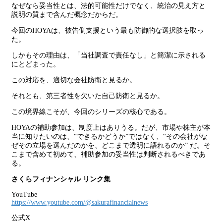
なぜなら妥当性とは、法的可能性だけでなく、統治の見え方と
説明の質まで含んだ概念だからだ。
今回のHOYAは、被告側支援という最も防御的な選択肢を取っ
た。
しかもその理由は、「当社調査で責任なし」と簡潔に示される
にとどまった。
この対応を、適切な会社防衛と見るか。
それとも、第三者性を欠いた自己防衛と見るか。
この境界線こそが、今回のシリーズの核心である。
HOYAの補助参加は、制度上はありうる。だが、市場や株主が本
当に知りたいのは、“できるかどうか”ではなく、“その会社がな
ぜその立場を選んだのかを、どこまで透明に語れるのか” だ。そ
こまで含めて初めて、補助参加の妥当性は判断されるべきであ
る。
さくらフィナンシャル リンク集
YouTube
https://www.youtube.com/@sakurafinancialnews
公式X