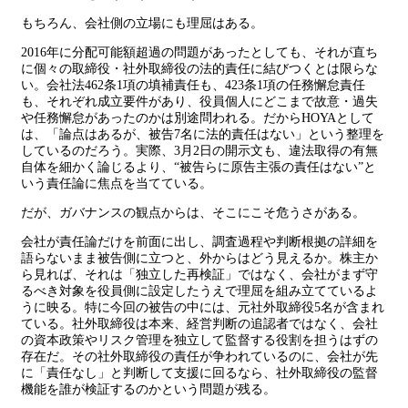
もちろん、会社側の立場にも理屈はある。
2016年に分配可能額超過の問題があったとしても、それが直ち
に個々の取締役・社外取締役の法的責任に結びつくとは限らな
い。会社法462条1項の填補責任も、423条1項の任務懈怠責任
も、それぞれ成立要件があり、役員個人にどこまで故意・過失
や任務懈怠があったのかは別途問われる。だからHOYAとして
は、「論点はあるが、被告7名に法的責任はない」という整理を
しているのだろう。実際、3月2日の開示文も、違法取得の有無
自体を細かく論じるより、“被告らに原告主張の責任はない”と
いう責任論に焦点を当てている。
だが、ガバナンスの観点からは、そこにこそ危うさがある。
会社が責任論だけを前面に出し、調査過程や判断根拠の詳細を
語らないまま被告側に立つと、外からはどう見えるか。株主か
ら見れば、それは「独立した再検証」ではなく、会社がまず守
るべき対象を役員側に設定したうえで理屈を組み立てているよ
うに映る。特に今回の被告の中には、元社外取締役5名が含まれ
ている。社外取締役は本来、経営判断の追認者ではなく、会社
の資本政策やリスク管理を独立して監督する役割を担うはずの
存在だ。その社外取締役の責任が争われているのに、会社が先
に「責任なし」と判断して支援に回るなら、社外取締役の監督
機能を誰が検証するのかという問題が残る。