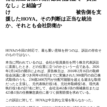
なし」と結論づ
け 被告側を支
援したHOYA。その判断は正当な統治
か、それとも会社防衛か
HOYAの今回の対応で、最も重い意味を持つのは、訴訟の存在そ
のものではない。
本当に問われているのは、会社が役員責任を問う株主代表訴訟
に直面したとき、どの位置に立つのかという一点である。2026
年2月24日の開示によれば、原告株主は、2016年2月16日の取締
役会決議に基づき同年4月8日までに実施された300億円の自己株
式取得のうち、236億2400万円が分配可能額を超える違法な取得
だったと主張し、元代表執行役1名、元社外取締役5名、現代表
執行役1名の計7名に対して、会社法462条1項の填補責任または
423条1項の任務懈怠責任に基づく損害賠償を求めている。
この訴訟に対して、HOYAは中立的な立場を取らなかった。