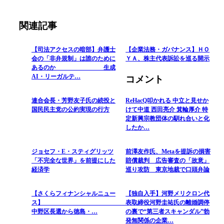
関連記事
【司法アクセスの暗部】弁護士
【企業法務・ガバナンス】ＨＯ
会の「非弁規制」は誰のために
ＹＡ、株主代表訴訟を巡る開示
あるのか 生成
AI・リーガルテ…
コメント
連合会長・芳野友子氏の続投と
ReHacQ叩かれる 中立と見せか
国民民主党の公約実現の行方
けて中道 西田亮介 箕輪厚介 特
定新興宗教団体の馴れ合いと化
したか…
ジョセフ・E・スティグリッツ
前澤友作氏、Metaを提訴の損害
「不完全な世界」を前提にした
賠償裁判 広告審査の「故意」
経済学
巡り攻防 東京地裁で口頭弁論
【さくらフィナンシャルニュー
【独自入手】河野メリクロン代
ス】
表取締役河野圭祐氏の離婚調停
中野区長選から徳島・…
の裏で“第三者スキャンダル”勃
発無関係の企業…