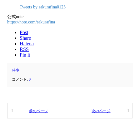
Tweets by sakurafina0123
公式note
https://note.com/sakurafina
Post
Share
Hatena
RSS
Pin it
時事
コメント:
0
前のページ
次のページ