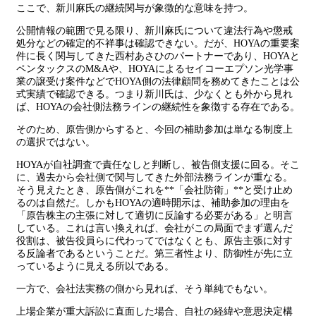
ここで、新川麻氏の継続関与が象徴的な意味を持つ。
公開情報の範囲で見る限り、新川麻氏について違法行為や懲戒
処分などの確定的不祥事は確認できない。だが、HOYAの重要案
件に長く関与してきた西村あさひのパートナーであり、HOYAと
ペンタックスのM&Aや、HOYAによるセイコーエプソン光学事
業の譲受け案件などでHOYA側の法律顧問を務めてきたことは公
式実績で確認できる。つまり新川氏は、少なくとも外から見れ
ば、HOYAの会社側法務ラインの継続性を象徴する存在である。
そのため、原告側からすると、今回の補助参加は単なる制度上
の選択ではない。
HOYAが自社調査で責任なしと判断し、被告側支援に回る。そこ
に、過去から会社側で関与してきた外部法務ラインが重なる。
そう見えたとき、原告側がこれを**「会社防衛」**と受け止め
るのは自然だ。しかもHOYAの適時開示は、補助参加の理由を
「原告株主の主張に対して適切に反論する必要がある」と明言
している。これは言い換えれば、会社がこの局面でまず選んだ
役割は、被告役員らに代わってではなくとも、原告主張に対す
る反論者であるということだ。第三者性より、防御性が先に立
っているように見える所以である。
一方で、会社法実務の側から見れば、そう単純でもない。
上場企業が重大訴訟に直面した場合、自社の経緯や意思決定構