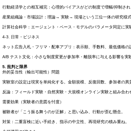
行動経済学との相互補完：心理的バイアスがどの制度で増幅/抑制さ
産業組織論・市場設計：理論→ 実験→ 現場という三位一体の研究様
計算社会科学：エージェント・ベース・モデルのパラメータ同定に実
4-3. 日常・ビジネス
ネット広告入札・フリマ・配車アプリ：表示順、手数料、最低価格の
A/B テスト文化：小さな制度変更が参加率・離脱率に与える影響を
5. 批判と限界
外的妥当性（輸出可能性）問題
実験室の設定は現実を単純化する。金額規模、反復回数、参加者の異
反論：フィールド実験・自然実験・大規模オンライン実験と組み合わ
需要効果（実験者の意図を忖度）
被験者が「こう振る舞うのが正解」と思い込み、行動が歪む懸念。
対策：二重盲検に近い手続き、指示の中立性、再現研究の積み重ね。