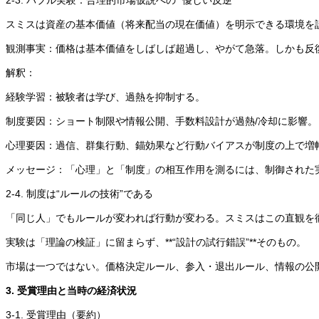
2-3. バブル実験：合理的市場仮説への“ 優しい反逆”
スミスは資産の基本価値（将来配当の現在価値）を明示できる環境を
観測事実：価格は基本価値をしばしば超過し、やがて急落。しかも反
解釈：
経験学習：被験者は学び、過熱を抑制する。
制度要因：ショート制限や情報公開、手数料設計が過熱/冷却に影響。
心理要因：過信、群集行動、錨効果など行動バイアスが制度の上で増
メッセージ：「心理」と「制度」の相互作用を測るには、制御された
2-4. 制度は“ルールの技術”である
「同じ人」でもルールが変われば行動が変わる。スミスはこの直観を
実験は「理論の検証」に留まらず、**“設計の試行錯誤”**そのもの。
市場は一つではない。価格決定ルール、参入・退出ルール、情報の公
3. 受賞理由と当時の経済状況
3-1. 受賞理由（要約）