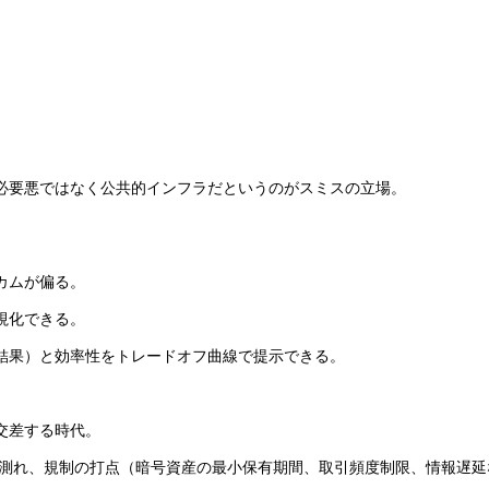
必要悪ではなく公共的インフラだというのがスミスの立場。
カムが偏る。
視化できる。
結果）と効率性をトレードオフ曲線で提示できる。
交差する時代。
を測れ、規制の打点（暗号資産の最小保有期間、取引頻度制限、情報遅延