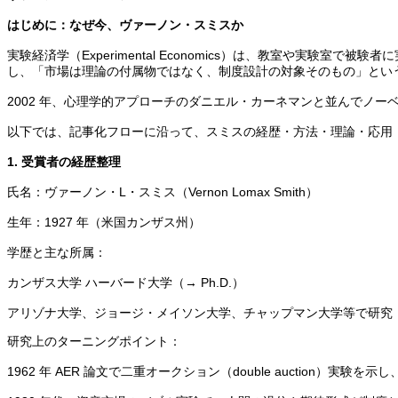
はじめに：なぜ今、ヴァーノン・スミスか
実験経済学（Experimental Economics）は、教室や実
し、「市場は理論の付属物ではなく、制度設計の対象そのもの」とい
2002 年、心理学的アプローチのダニエル・カーネマンと並んでノ
以下では、記事化フローに沿って、スミスの経歴・方法・理論・応用
1. 受賞者の経歴整理
氏名：ヴァーノン・L・スミス（Vernon Lomax Smith）
生年：1927 年（米国カンザス州）
学歴と主な所属：
カンザス大学 ハーバード大学（→ Ph.D.）
アリゾナ大学、ジョージ・メイソン大学、チャップマン大学等で研究
研究上のターニングポイント：
1962 年 AER 論文で二重オークション（double auction）