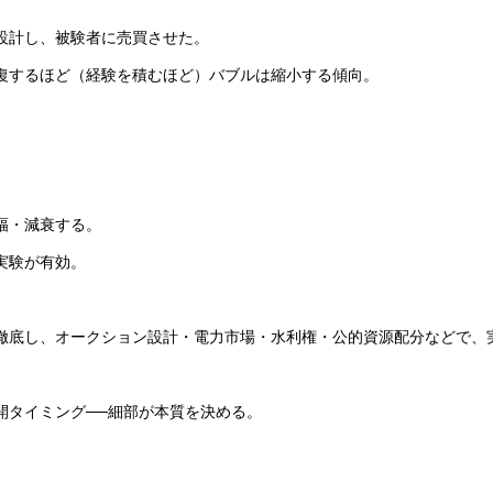
設計し、被験者に売買させた。
復するほど（経験を積むほど）バブルは縮小する傾向。
幅・減衰する。
実験が有効。
徹底し、オークション設計・電力市場・水利権・公的資源配分などで、実
開タイミング──細部が本質を決める。