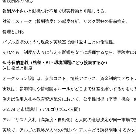
金銭誘因の“強さ ”
報酬が小さいと動機づけ不足で現実行動と乖離しうる。
対策：ステーク（報酬強度）の感度分析、リスク選好の事前推定。
倫理と汎化
バブル崩壊のような現象を実験室で繰り返すことの倫理性。
それでも、制度が人々に与える影響を安全に評価するなら、実験室は
6. 今日的意義（格差・AI・環境問題にどう接続するか）
6-1. 格差と制度
オークション設計は、参加コスト、情報アクセス、資金制約でアウト
実験は、参加補助や情報開示ルールがどこまで格差を縮小するかを可
例えば住宅入札や教育資源配分において、公平性指標（平等・機会・
6-2. AI と市場設計（アルゴリズム×人間）
アルゴリズム入札（高頻度・自動化）と人間の意思決定が同一市場で
実験で、アルゴの戦略が人間の行動バイアスをどう誘発/抑制するか