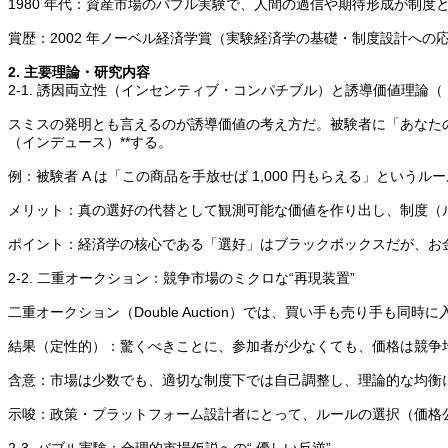
1980 年代：資産市場のバブル実験で、人間の過信や期待形成が制
賞歴：2002 年ノーベル経済学賞（実験経済学の基礎・制度設計への
2. 主要理論・研究内容
2-1. 誘因両立性（インセンティブ・コンパチブル）と誘導価値理論（ Induce
スミスの発明とも言えるのが誘導価値の考え方だ。被験者に「あなたの“本当
（インデュース）**する。
例：被験者 A は「この商品を手放せば 1,000 円もらえる」というル
メリット：真の選好の代替として観測可能な価値を作り出し、制度（
ポイント：経済学の核心である「選好」はブラックボックスだが、お
2-2. 二重オークション：競争市場のミクロな“再現装置”
二重オークション（Double Auction）では、買い手も売り手
結果（定性的）：驚くべきことに、参加者が少なくても、価格は競争
含意：市場は少数でも、適切な制度下では自己調整し、理論的な均衡
示唆：政策・プラットフォーム設計者にとって、ルールの選択（価格