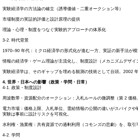
実験経済学の方法論の確立（誘導価値・二重オークション等）
市場制度の実証的評価と設計原理の提供
理論・心理・制度をつなぐ実験的アプローチの体系化
3-2. 時代背景
1970–90 年代：ミクロ経済学の形式化が進む一方、実証の新手法が
情報の経済学・ゲーム理論が主流化し、制度設計（メカニズムデザイ
実験経済学は、そのギャップを埋める観測の技術として台頭。2002
4. 世界・日本への影響（政策・学問・日常）
4-1. 政策・制度設計
周波数帯・資源配分のオークション：入札ルールの微調整（第 2 価
電力市場：価格上限、入札単位、需給情報の公開の違いがスパイクや
実験は事前に設計リスクを可視化。
水利権・漁業権：共有資源での過剰利用（コモンズの悲劇）を、取引
4-2. 学問