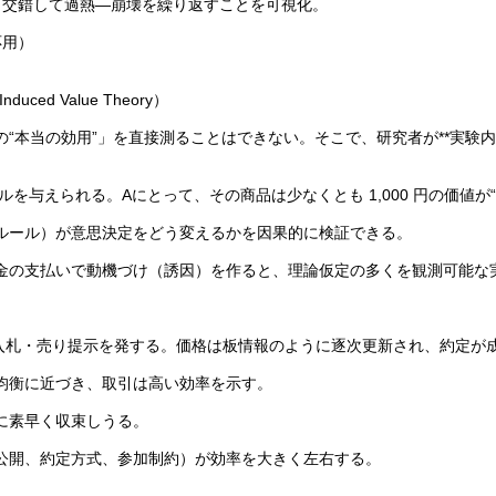
度と交錯して過熱—崩壊を繰り返すことを可視化。
応用）
d Value Theory）
の効用”」を直接測ることはできない。そこで、研究者が**実験内通貨（現金
ールを与えられる。Aにとって、その商品は少なくとも 1,000 円の価値が
ルール）が意思決定をどう変えるかを因果的に検証できる。
金の支払いで動機づけ（誘因）を作ると、理論仮定の多くを観測可能な
も同時に入札・売り提示を発する。価格は板情報のように逐次更新され、約定が
均衡に近づき、取引は高い効率を示す。
に素早く収束しうる。
公開、約定方式、参加制約）が効率を大きく左右する。